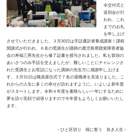
令交付式と
送別会が行
われ
、
これ
までのお礼
を申し上げ
させていただきました。３月30日は手話通訳者養成講座
Ⅰ課程
閉講
式が行われ、６名の受講生が講師の鹿児島県聴覚障害者
協
会の
寿福三男先生から
修了証書
を授与されました。私も冒頭の
あいさつのみ手話を交えましたが
、
難しいことにチャレンジさ
れた受講生とお世話になった講師の先生方に感謝申し上げま
す。
３月31日は職員退任式で７名の退職者を見送りました。こ
れからの人生に多くの幸せが訪れますように。いよいよ新年度
が
スタートします。令和４年度を素晴らしい一年にするために
夢を語り笑顔で頑張りますので今年度もよろしくお願いいたし
ます。
－ひと区切り 桜に誓う 良き人生－