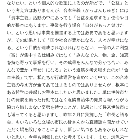
なりたい」という個人的な欲望によるのが殆どで、「公益」と
いう考え方はありませんが、合本主義
（がっぽんしゅぎ）
には
「資本主義」活動の中にあっても「公益を追求する」使命や目
的が根本にあります。事業を行う場合「自分がもっと儲けた
い」という思いは事業を推進する上では必要であると思います
が、その結果として「国や社会が豊かになる、人々が幸せにな
る」という目的が達成されなければならない、一部の人に利益
（富）が集中する仕組みではなく「みんなで人、物、金、知恵
を持ち寄って事業を行い、その成果をみんなで分かち合い、み
んなで豊か（幸せ）になる」という道筋を考え唱えたのが「合
本主義」です。私たちが行政運営を進めていく中で、この合本
主義の考え方が全てあてはまるものではありませんが、根本に
ある哲学に共感しお手本にしたいと思いました。単に伊佐市だ
けの発展を願った行動ではなく近隣自治体の発展も願いながら
協力を惜しまない姿勢を持つことが、結果として将来伊佐市に
も返ってくると思いますし、昨年２月に実施した「市長と語る
会」もいろいろな立場の市民の皆さんから直接話を聞かせてい
ただく場を設けることにより、新しい気づきもあるかもしれな
いと思い
、
今年も開催したいと考えています。
また、渋沢栄一