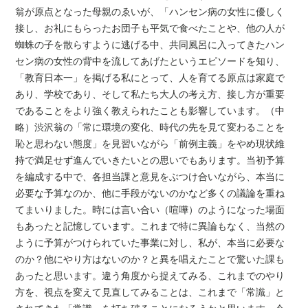
翁が原点となった母親のゑいが、「ハンセン病の女性に優しく
接し、お礼にもらったお団子も平気で食べたことや、他の人が
蜘蛛の子を散らすように逃げる中、共同風呂に入ってきたハン
セン病の女性の背中を流してあげたというエピソードを知り、
「教育日本一」を掲げる私にとって、人を育てる原点は家庭で
あり、学校であり、そして私たち大人の考え方、接し方が重要
であることをより強く教えられたことも影響しています。（中
略）渋沢翁の「常に環境の変化、時代の先を見て変わることを
恥と思わない態度」を見習いながら「前例主義」をやめ現状維
持で満足せず進んでいきたいとの思いでもあります。
当初予算
を編成する中で、各担当課と意見をぶつけ合いながら、本当に
必要な予算なのか、他に手段がないのかなど多くの議論を重ね
てまいりました。時には言い合い（喧嘩）のようになった場面
もあったと記憶しています。これまで特に異論もなく、当然の
ように予算がつけられていた事業に対し、私が、本当に必要な
のか？他にやり方はないのか？と異を唱えたことで驚いた課も
あったと思います。違う角度から捉えてみる、これまでのやり
方を、視点を変えて見直してみることは、これまで「常識」と