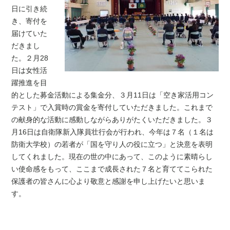
日に引き続
き、
寄付を
届けていた
だきまし
た。２月28
日は女性活
躍推進
を
目
的
とした
募金活動
による集金分、
３月11日は「空き家活用コン
テスト」で入賞
時
の賞金
を
寄付
していただきました。これまで
の
献身的な活動に感動しながらありがたくいただきました。３
月16日は自衛隊新入隊員壮行会が行われ、今年は７名（１名は
防衛大学校）の若者が「国を守り人の役に立つ」と決意を表明
してくれました。現在の世の中にあって、このように素晴らし
い使命感をもって
、ここまで
成長された７名と育ててこられた
保護者の皆さんに心より敬意と感謝を申し上げたいと思いま
す。