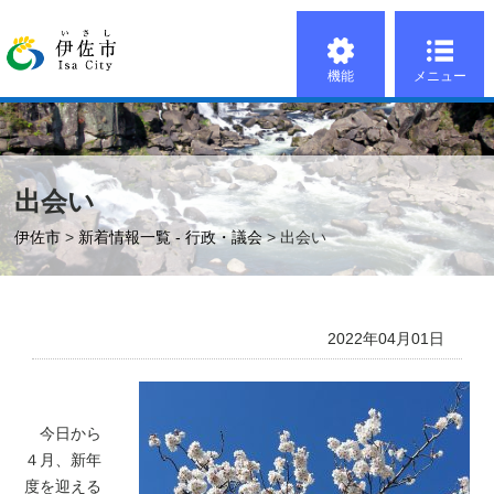
機能
メニュー
出会い
伊佐市
>
新着情報一覧 - 行政・議会
> 出会い
2022年04月01日
今日から
４月、新年
度を迎える