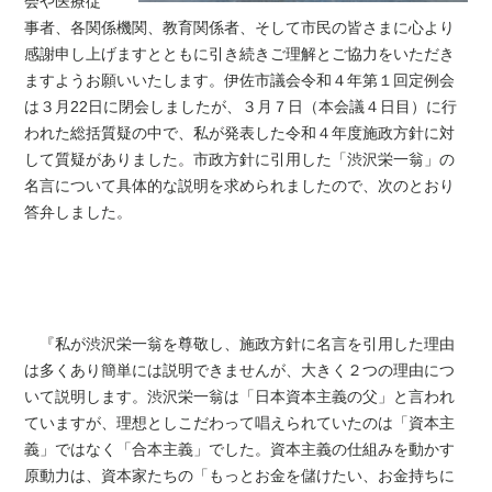
会や医療従
事者、各関係機関、教育関係者、そして市民の皆さまに心より
感謝申し上げますとともに引き続きご理解とご協力をいただき
ますようお願いいたします。
伊佐市議会令和４年第１回定例会
は
３月22日に閉会しましたが、３月７日
（本会議４日目）
に行
われた総括質疑の中で、私が発表した令和４年度施政方針に対
して
質疑が
ありました。市政方針に引用した「渋沢栄一翁」の
名言について具体的な説明を求められましたので、次のとおり
答弁しました。
『私が渋沢栄一翁を尊敬し、施政方針に名言を引用した理由
は多くあり簡単には説明できませんが、大きく２つの理由につ
いて説明します。渋沢栄一翁は「日本資本主義の父」と言われ
ていますが、理想とし
こだわって
唱えられていたのは「資本主
義」ではなく「合本主義」でした。資本主義の仕組みを動かす
原動力は、資本家たちの「もっとお金を儲けたい、お金持ちに