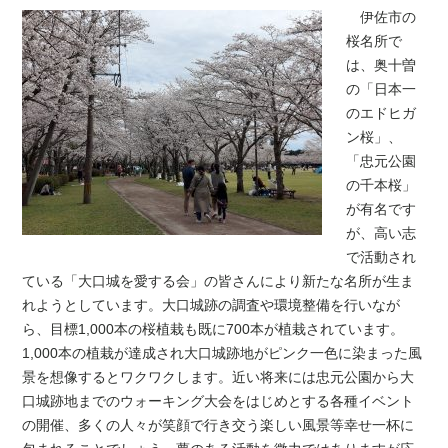
伊佐市の
桜名所で
は、奥十曽
の「日本一
のエドヒガ
ン桜」、
「忠元公園
の千本桜」
が有名です
が、高い志
で活動され
ている「大口城を愛する会」の皆さんにより新たな名所が
生ま
れ
ようとしています。大口城跡の調査や環境整備を行いなが
ら、目標1,000本の桜植栽も既に700本が植栽されています。
1,000本の植栽が達成され大口城跡地がピンク一色に染まった風
景を想像するとワクワクします。近い将来には忠元公園から大
口城跡地までのウォーキング大会をはじめとする各種イベント
の開催、多くの人々が笑顔で行き交う楽しい風景等
幸せ
一杯に