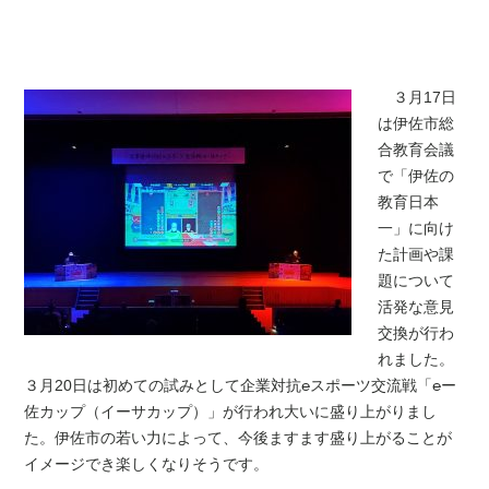
３月17日
は伊佐市総
合教育会議
で「伊佐の
教育日本
一」に向け
た計画や課
題について
活発な意見
交換が行わ
れました。
３月20日は初めての試みとして企業対抗
℮スポーツ交流戦「℮ー
佐カップ（イーサカップ）」
が行われ大いに盛り上がりまし
た。伊佐市の若い力によって、今後ますます盛り上がることが
イメージでき楽しくなりそうです。