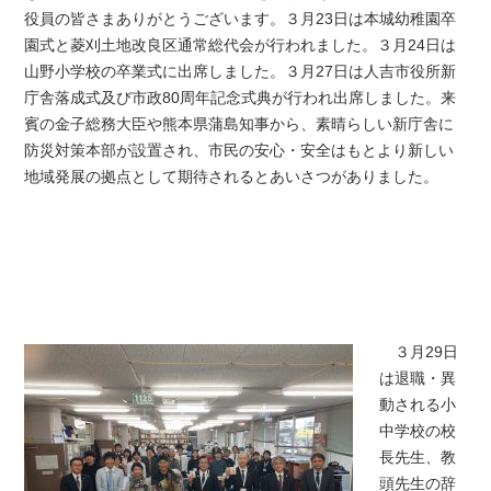
役員の皆さまありがとうございます。
３月23日は本城幼稚園卒
園式と菱刈土地改良区通常総代会が行われました。３月24日は
山野小学校の卒業式に出席しました。３月27日は人吉市役所新
庁舎落成式及び市政80周年記念式典が行われ出席しました。来
賓の金子総務大臣や熊本県蒲島知事から
、
素晴らしい新庁舎に
防災対策本部が設置され、市民の安心・安全はもとより新しい
地域発展の拠点として期待される
と
あいさつがありました。
３月29日
は退職・異
動される小
中学校の校
長先生、教
頭先生の辞