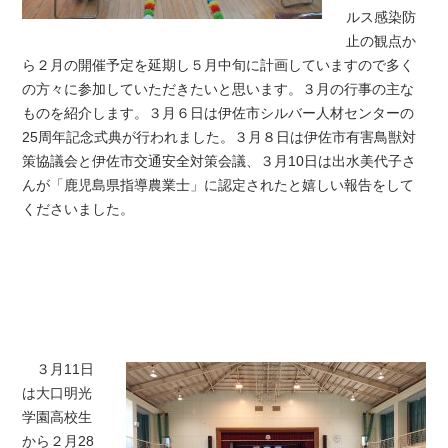
ルス感染防
止の観点か
ら２月の開催予定を延期し５月中旬に計画していますので多く
の方々に参加していただきたいと思います。
３月の行事の主な
ものを紹介します。
３月６日は伊佐市シルバー人材センターの
25周年記念式典が行われました。３月８日は伊佐市有害鳥獣対
策協議会と伊佐市交通安全対策会議、３月10日
は出水美代子さ
んが「鹿児島県指導農業士」に認定されたと嬉しい報告をして
くださいました。
３月11日
は
大口明光
学園高校生
から２月28