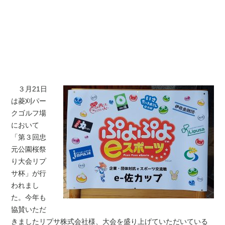
３月21日
は菱刈パー
クゴルフ場
において
「第３回忠
元公園桜祭
り大会リプ
サ杯」が行
われまし
た。今年も
協賛いただ
きました
リプサ株式会社
様、大会を盛り上げていただいている