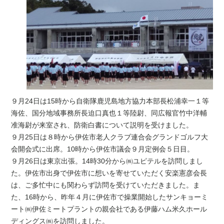
９月24日は15時から自衛隊鹿児島地方協力本部長松浦幸一１等
海佐、国分地域事務所長迫口真也１等陸尉、同広報官竹中洋輔
准海尉が来室され、防衛白書について説明を受けました。
９月25日は８時から伊佐市老人クラブ連合会グランドゴルフ大
会開会式に出席。10時から伊佐市議会９月定例会５日目。
９月26日は東京出張。14時30分から㈱ユピテルを訪問しまし
た。伊佐市出身で伊佐市に想いを寄せていただく安楽憲彦会長
は、ご多忙中にも関わらず訪問を受けていただきました。ま
た、16時から、昨年４月に伊佐市で操業開始したサンキョーミ
ート㈱伊佐ミートプラントの親会社である伊藤ハム米久ホール
ディングス㈱を訪問しました。