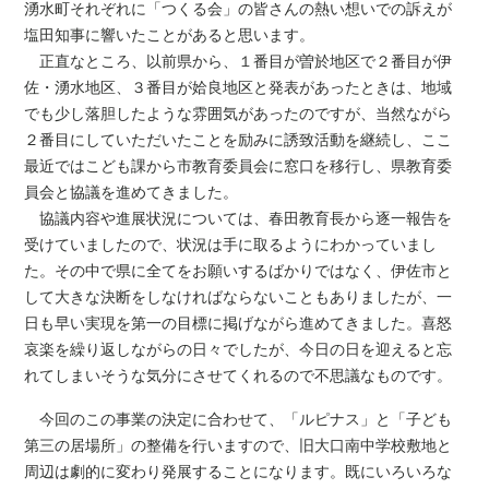
湧水町それぞれに「つくる会」の皆さんの熱い想いでの訴えが
塩田知事に響いたことがあると思います。
正直なところ、以前県から、１番目が曽於地区で２番目が伊
佐・湧水地区、３番目が姶良地区と発表があったときは、地域
でも少し落胆したような雰囲気があったのですが、当然ながら
２番目にしていただいたことを励みに誘致活動を継続し、ここ
最近ではこども課から市教育委員会に窓口を移行し、県教育委
員会と協議を進めてきました。
協議内容や進展状況については、春田教育長から逐一報告を
受けていましたので、状況は手に取るようにわかっていまし
た。その中で県に全てをお願いするばかりではなく、伊佐市と
して大きな決断をしなければならないこともありましたが、一
日も早い実現を第一の目標に掲げながら進めてきました。喜怒
哀楽を繰り返しながらの日々でしたが、今日の日を迎えると忘
れてしまいそうな気分にさせてくれるので不思議なものです。
今回のこの事業の決定に合わせて、「ルピナス」と「子ども
第三の居場所」の整備を行いますので、旧大口南中学校敷地と
周辺は劇的に変わり発展することになります。既にいろいろな