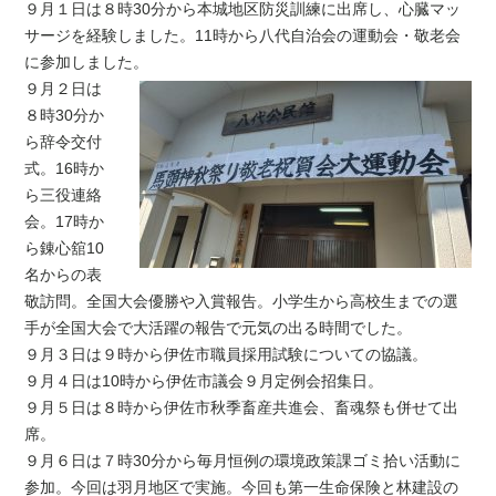
９月１日は８時30分から本城地区防災訓練に出席し、心臓マッ
サージを経験しました。11時から八代自治会の運動会・敬老会
に参加しました。
９月２日は
８時30分か
ら辞令交付
式。16時か
ら三役連絡
会。17時か
ら錬心舘10
名からの表
敬訪問。全国大会優勝や入賞報告。小学生から高校生までの選
手が全国大会で大活躍の報告で元気の出る時間でした。
９月３日は９時から伊佐市職員採用試験についての協議。
９月４日は10時から伊佐市議会９月定例会招集日。
９月５日は８時から伊佐市秋季畜産共進会、畜魂祭も併せて出
席。
９月６日は７時30分から毎月恒例の環境政策課ゴミ拾い活動に
参加。今回は羽月地区で実施。今回も第一生命保険と林建設の