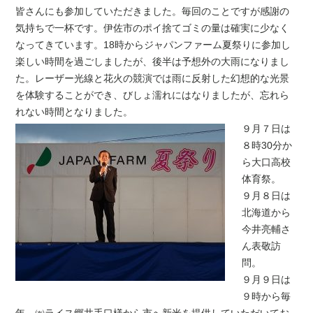
皆さんにも参加していただきました。毎回のことですが感謝の
気持ちで一杯です。伊佐市のポイ捨てゴミの量は確実に少なく
なってきています。18時からジャパンファーム夏祭りに参加し
楽しい時間を過ごしましたが、後半は予想外の大雨になりまし
た。レーザー光線と花火の競演では雨に反射した幻想的な光景
を体験することができ、びしょ濡れにはなりましたが、忘れら
れない時間となりました。
９月７日は
８時30分か
ら大口高校
体育祭。
９月８日は
北海道から
今井亮輔さ
ん表敬訪
問。
９月９日は
９時から毎