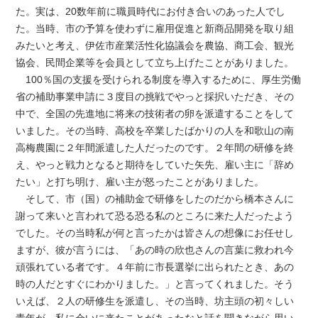
た。実は、20数年前に職員時代にお付き合いのあった人でし
た。当時、市の予算を使わずに雇用促進と新商品開発を取り組
みたいと考え、伊佐市産業活性化協議会を農協、商工会、観光
協会、民間企業等を会員として立ち上げたことがありました。
100％国の支援を受けられる制度を導入するために、厚生労働
省の補助事業申請に３度目の挑戦でやっと採択いただき、その
中で、全国の先進地に将来の技術者の卵を派遣することをして
いました。その当時、高校を卒業したばかりの人を和歌山の南
高梅農園に２年間派遣した人だったのです。２年間の研修を終
え、やっと戦力となると期待をしていた矢先、雇い主に「辞め
たい」と打ち明け、雇い主が怒ったことがありました。
そして、市（国）の補助金で研修をしたのだから橋本さんに
謝って来いと言われて恐る恐る私のところに来た人だったよう
でした。その当時私が何と言ったかは皆さんの想像にお任せし
ますが、彼が言うには、「あの時の欣也さんの言葉に救われ今
頑張れている者です。４年前に市長選挙に出られたとき、あの
時の人だとすぐにわかりました。」と言ってくれました。そう
いえば、２人の研修生を派遣し、その当時、坊主頭の初々しい