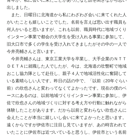
青年が、私に会いに来たことがあったなと話を聞きながら思い
出しました。
また、日曜日に北海道から私にわざわざ会いに来てくれた人
がいたことも嬉しいことでした。名前を言えば思い出す職員も
何人かいると思いますが、これも以前、職員時代に地域づくり
インターン事業で都会の大学生を受け入れる事業に参加して、
旧大口市で多くの学生を受け入れてきましたがその中の一人で
今井亮輔さんと言います。
今井亮輔さんは、東京工業大学を卒業し、大手企業のＮＴＴ
ＤＥＴＡに就職した人でしたが、今は、北海道の壮瞥町で地域
おこし協力隊として赴任し、親子４人で地域活性化に奮闘して
いる素晴らしい人です。昨日の話の中で、「以前（20年ぐらい
前）の欣也さんと変わってなくてよかったです。現在の僕のベ
ースにあるのは、以前地域づくりインターン事業に参加し、伊
佐で欣也さんの地域づくりに対する考え方や行動に触れながら
体験したことがあります。だから以前と変わらない欣也さんに
会えたことが本当に嬉しいし会いに来てよかったと思います。
遠くからですが伊佐市に注目し見ていますが、あの時言われて
いたことに伊佐市は近づいていると思うし、伊佐市という名前