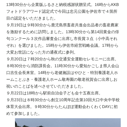
13時30分から企業版ふるさと納税感謝状贈呈式。16時からKKB
フォトドラアワード認定式で今回は忠元公園を伊佐市で４箇所
目の認定をいただきました。
９月19日は９時30分から鹿児島県畜産共進会出品者の畜産農家
を激励するために訪問しました。13時30分から第14回黄金の俳
句コンクール３次作品審査会に出席し市長賞３点（小中高それ
ぞれ）を選びました。15時から伊佐市経営戦略会議。17時から
大変お世話になった方の通夜式に参列。
９月20日は７時20分から秋の交通安全運動セレモニーに出席。
８時30分から消防課長会。11時30分から愛知かごしま県人会山
口吉生会長来室。14時から老健施設はやひと・特別養護老人ホ
ームことぶき・養護老人ホーム敬寿園の敬老祝賀会に出席しお
祝いのことばを述べさせていただきました。
９月22日は18時から駅前自治会子ども会十五夜出席。
９月23日は８時30分から創立10周年記念第10回大口中央中学校
体育大会出席。９時30分からたんぽぽ運動会わくわくDAYに初
めて参加しました。