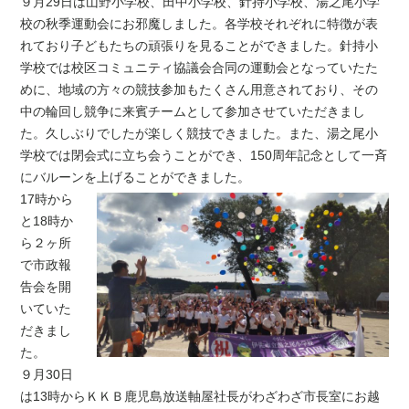
９月29日は山野小学校、田中小学校、針持小学校、湯之尾小学
校の秋季運動会にお邪魔しました。各学校それぞれに特徴が表
れており子どもたちの頑張りを見ることができました。針持小
学校では校区コミュニティ協議会合同の運動会となっていたた
めに、地域の方々の競技参加もたくさん用意されており、その
中の輪回し競争に来賓チームとして参加させていただきまし
た。久しぶりでしたが楽しく競技できました。また、湯之尾小
学校では閉会式に立ち会うことができ、150周年記念として一斉
にバルーンを上げることができました。
17時から
と18時か
ら２ヶ所
で市政報
告会を開
いていた
だきまし
た。
９月30日
は13時からＫＫＢ鹿児島放送軸屋社長がわざわざ市長室にお越