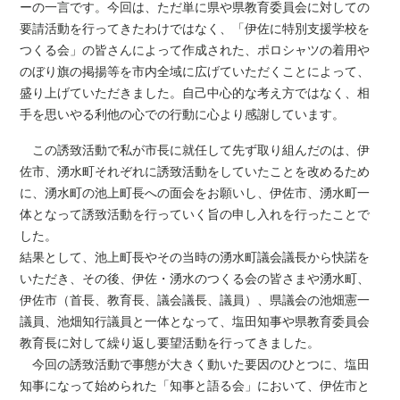
ーの一言です。今回は、ただ単に県や県教育委員会に対しての
要請活動を行ってきたわけではなく、「伊佐に特別支援学校を
つくる会」の皆さんによって作成された、ポロシャツの着用や
のぼり旗の掲揚等を市内全域に広げていただくことによって、
盛り上げていただきました。自己中心的な考え方ではなく、相
手を思いやる利他の心での行動に心より感謝しています。
この誘致活動で私が市長に就任して先ず取り組んだのは、伊
佐市、湧水町それぞれに誘致活動をしていたことを改めるため
に、湧水町の池上町長への面会をお願いし、伊佐市、湧水町一
体となって誘致活動を行っていく旨の申し入れを行ったことで
した。
結果として、池上町長やその当時の湧水町議会議長から快諾を
いただき、その後、伊佐・湧水のつくる会の皆さまや湧水町、
伊佐市（首長、教育長、議会議長、議員）、県議会の池畑憲一
議員、池畑知行議員と一体となって、塩田知事や県教育委員会
教育長に対して繰り返し要望活動を行ってきました。
今回の誘致活動で事態が大きく動いた要因のひとつに、塩田
知事になって始められた「知事と語る会」において、伊佐市と