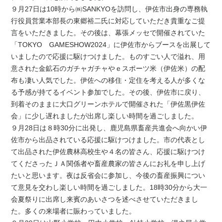
９月27日は10時から㈱SANKYOを訪問し、伊佐市出身の専務執
行役員営業本部長の東郷裕二氏に対応していただき貴重なご提
言をいただきました。その後は、幕張メッセで開催されていた
「TOKYO GAMESHOW2024」に伊佐市からブースを出展して
いましたので応援に駆けつけました。ものすごい人で溢れ、用
意された金鉱石のガチャガチャやｅスポーツ米（伊佐米）の配
布も凄い人気でした。伊佐への移住・定住を考える人が多くな
る予感が持てるイベント参加でした。その後、伊佐市に戻り、
到着そのままに大口グリーンホテルで開催された「伊佐黒伊佐
会」に少し遅れましたが出席し楽しい時間を過ごしました。
９月28日は８時30分に出発し、鹿児島県畜産共進会へ向かい伊
佐市から出品されている応援に駆けつけました。市の代表とし
て出品された伊佐農林高校生や４名の皆さん、応援に駆けつけ
てくださったＪＡ関係者や畜産農家の皆さんにお礼を申し上げ
たいと思います。夜は反省会に参加し、今後の畜産振興につい
て意見を交わし楽しい時間を過ごしました。18時30分から大一
会夏祭りに出席し来賓のあいさつを述べさせていただきまし
た。多くの来場者に賑わっていました。