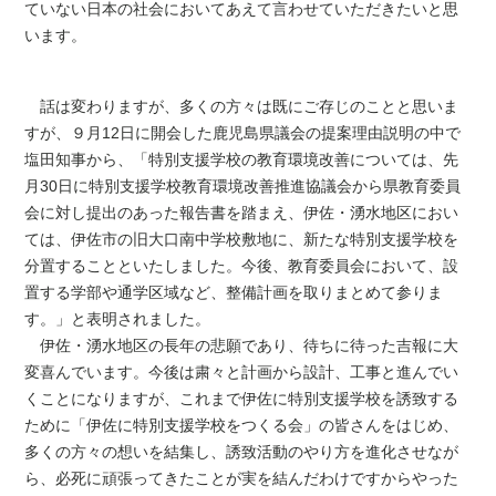
ていない日本の社会においてあえて言わせていただきたいと思
います。
話は変わりますが、多くの方々は既にご存じのことと思いま
すが、９月12日に開会した鹿児島県議会の提案理由説明の中で
塩田知事から、「特別支援学校の教育環境改善については、先
月30日に特別支援学校教育環境改善推進協議会から県教育委員
会に対し提出のあった報告書を踏まえ、伊佐・湧水地区におい
ては、伊佐市の旧大口南中学校敷地に、新たな特別支援学校を
分置することといたしました。今後、教育委員会において、設
置する学部や通学区域など、整備計画を取りまとめて参りま
す。」と表明されました。
伊佐・湧水地区の長年の悲願であり、待ちに待った吉報に大
変喜んでいます。今後は粛々と計画から設計、工事と進んでい
くことになりますが、これまで伊佐に特別支援学校を誘致する
ために「伊佐に特別支援学校をつくる会」の皆さんをはじめ、
多くの方々の想いを結集し、誘致活動のやり方を進化させなが
ら、必死に頑張ってきたことが実を結んだわけですからやった