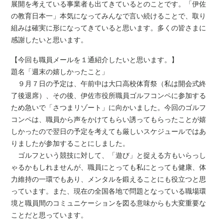
展開を考えている事業者も出てきているとのことです。「伊佐
の教育日本一」本気になってみんなで言い続けることで、取り
組みは確実に形になってきていると思います。多くの皆さまに
感謝したいと思います。
【今回も職員メールを１通紹介したいと思います。】
題名「週末の嬉しかったこと」
９月７日の予定は、午前中は大口高校体育祭（私は開会式終
了後退席）、その後、伊佐市役所職員ゴルフコンペに参加する
ため急いで「さつまリゾート」に向かいました。今回のゴルフ
コンペは、職員から声をかけてもらい誘ってもらったことが嬉
しかったので翌日の予定を考えても厳しいスケジュールではあ
りましたが参加することにしました。
ゴルフという競技に対して、「遊び」と捉える方もいらっし
ゃるかもしれませんが、職員にとっても私にとっても健康、体
力維持の一環でもあり、メンタルを鍛えることにも役立つと思
っています。また、現在の全国各地で問題となっている職場環
境と職員間のコミュニケーションを図る意味からも大変重要な
ことだと思っています。