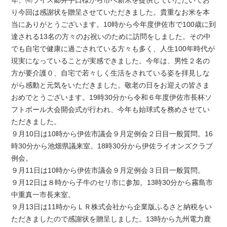
年、㈲ライス郷井手口様から市へ新米を提供していただいてお
り今回は感謝状を贈呈させていただきました。貴重なお米を本
当にありがとうございます。10時から今年度伊佐市で100歳に到
達される13名の方々のお祝いのために訪問をしました。その中
でも自宅で健康に過ごされている方々も多く、人生100年時代が
現実になっていることが実感できました。今年は、男性２名の
方が要介護０、自宅で若々しく生活をされている姿を拝見しな
がら感動と元気をいただきました。敬老の日をお迎えの皆さま
おめでとうございます。19時30分から令和６年度伊佐市長杯ソ
フトボール大会開会式が行われ、今年も始球式を務めさせてい
ただきました。
９月10日は10時から伊佐市議会９月定例会２日目一般質問。16
時30分から池畑県議来室。18時30分から伊佐ライオンズクラブ
例会。
９月11日は10時から伊佐市議会９月定例会３日目一般質問。
９月12日は８時から子牛のセリ市に参加。13時30分から霧島市
中重真一市長来室。
９月13日は11時からＬＲ株式会社から企業版ふるさと納税をい
ただきましたので感謝状を贈呈しました。13時から九州電力鹿