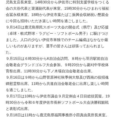
児島支店長来室。14時30分から伊佐市に特別支援学校をつくる
会の大谷代表と簗瀬副代表が来室。15時30分からひまわり福祉
会冨永様来室。18時から伊佐市葉たばこ振興会収納祝い懇親会
に今回も招待いただき楽しい時間を過ごしました。
９月14日は鹿児島県民スポーツ大会の開会式（県庁）及び応援
（卓球・軟式野球・ラグビー・ソフトボール男子）に駆けつけ
ました。人口の少ない伊佐市単独でのチーム編成はなかなか厳
しいものがありますが、選手の皆さんは頑張っておられまし
た。
９月15日は６時30分からK自治会訪問。８時から羽月駅前自治
会敬老会グランドゴルフ大会参加。９時20分から菱刈中学校体
育祭出席。11時30分から下ノ木場自治会敬老会出席。
９月16日は９時から山野菅原神社秋季例大祭及び西南の役招魂
碑慰霊祭出席。11時から共進自治会敬老会に出席し楽しい時間
を過ごしました。
９月17日は10時から伊佐市議会９月定例会４日目総括質疑。19
時30分から令和６年度伊佐市長杯ソフトボール大会決勝戦観戦
と表彰式出席。
９月18日は11時から鹿児島県福岡事務所小田真由美所長来室。