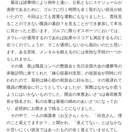
最近は諸事情により例年と違い、公私ともにスケジュールが
過密であるために、ゴルフに行く時間も全く取れない状況が続
いたので、今回はとても貴重な運動にもなりましたし、普段見
ることのできない職員の素顔？を見ることができ参加して本当
に良かったと思います。ゴルフに限らずスポーツにおいては、
タラレバが通用するのであれば結果やスコアも満足するものに
近づくのでしょうが、そこが通用しないから面白いのだと思い
ます。ある意味、メンタルを鍛えるのには有効な手段の一つか
もしれません。
その後、夜は職員コンペの懇親会と先日全国大会の優勝等の
表敬訪問に来てくれた「錬心舘菱刈支部」の祝賀会が同時に行
われたので、最初は錬心舘の祝賀会に顔を出し、その後遅れて
職員の懇親会に行こうとしていましたが、実際はなかなか思う
ようにはいかないものでした。開会の来賓あいさつは春田教育
長が指名され、私の出番は最後の締めのあいさつになってお
り、必然的にお開きまで残ることになりました。
その中で、一人の保護者（お父さん）から、「欣也さん、僕
のこと覚えてますか？」と聞かれ、「覚えてない」とはなかな
か言いにくい状況ではあったものの全く覚えていませんでし