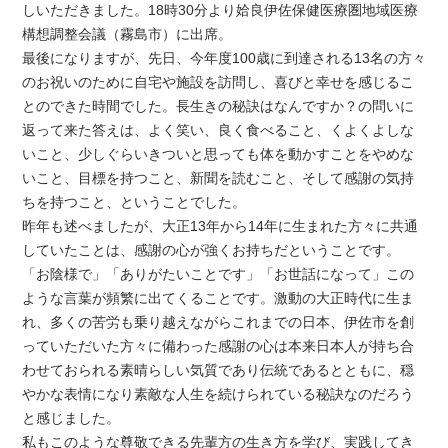
しいただきました。18時30分より姶良伊佐保健医療圏地域医療
構想調整会議（霧島市）に出席。
最後になりますが、先日、今年度100歳に到達される13名の方々
のお祝いのために自宅や施設を訪問し、喜びと幸せを感じるこ
とのできた時間でした。長生きの秘訣はなんですか？の問いに
返って来た答えは、よく笑い、良く食べること、くよくよしな
いこと、少しぐらいきついと思っても体を動かすことをやめな
いこと、目標を持つこと、新聞を読むこと、そして感謝の気持
ちを持つこと、ということでした。
昨年も述べましたが、大正13年から14年に生まれた方々に共通
していたことは、感謝の心が強くお持ちだということです。
「お陰様で」「ありがたいことです」「お世話になって」この
ような言葉が頻繁に出てくることです。激動の大正時代に生ま
れ、多くの苦労も乗り越えながらこれまでの日本、伊佐市を創
っていただいた方々に備わった感謝の心は本来日本人が持ち合
わせておられる素晴らしい気質であり伝統であるとともに、穏
やかな表情になり素敵な人生を続けられている秘訣なのだろう
と感じました。
私もこのような尊敬できる先輩方の生き方を学び、実践してき