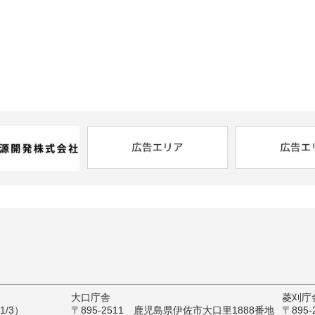
大口庁舎
菱刈庁
/3）
〒895-2511 鹿児島県伊佐市大口里1888番地
〒895