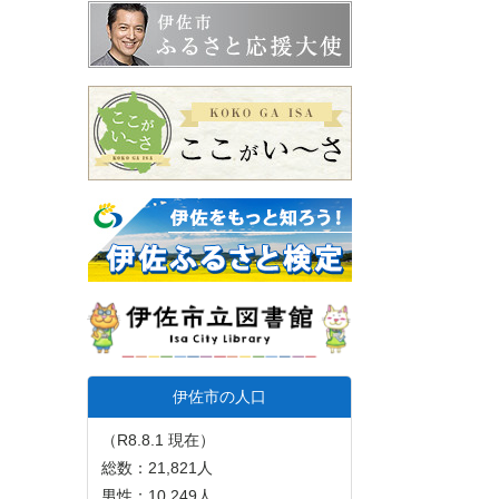
伊佐市の人口
（R8.8.1 現在）
総数：21,821人
男性：10,249人