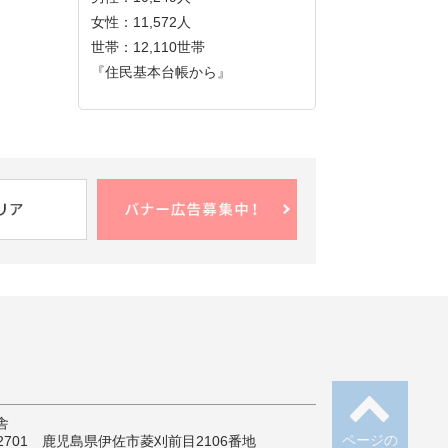
女性：11,572人
世帯：12,110世帯
『住民基本台帳から』
舎
ページの
-2701 鹿児島県伊佐市菱刈前目2106番地