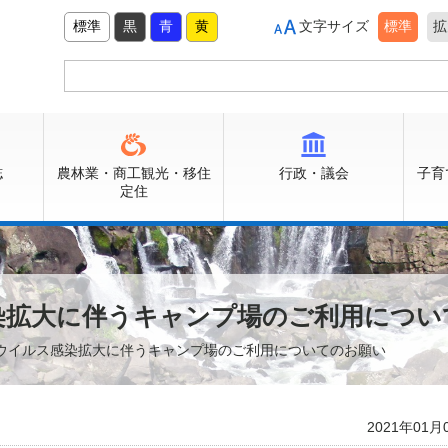
標準
黒
青
黄
文字サイズ
標準
拡
誌
農林業・商工観光・移住
行政・議会
子育
定住
染拡大に伴うキャンプ場のご利用につい
ナウイルス感染拡大に伴うキャンプ場のご利用についてのお願い
2021年01月