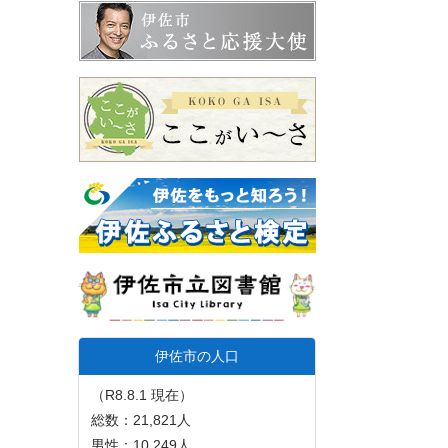
伊佐市の人口
（R8.8.1 現在）
総数：21,821人
男性：10,249人