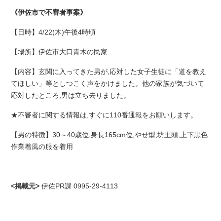
《伊佐市で不審者事案》
【日時】
4/22(
木
)
午後
4
時頃
【場所】伊佐市大口青木の民家
【内容】玄関に入ってきた男が
,
応対した女子生徒に「道を教え
てほしい」等としつこく声をかけました。他の家族が気づいて
応対したところ
,
男は立ち去りました。
★不審者に関する情報は
,
すぐに
110
番通報をお願いします。
【男の特徴】
30
～
40
歳位
,
身長
165cm
位
,
やせ型
,
坊主頭
,
上下黒色
作業着風の服を着用
<掲載元>
伊佐PR課 0995-29-4113