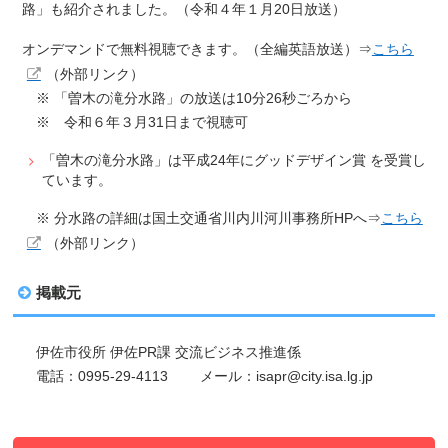
路」も紹介されました。（令和４年１月20日放送）
オンデマンドで無料視聴できます。（全編英語放送）⇒
こちら
（外部リンク）
※ 「曽木の滝分水路」の放送は10分26秒ごろから
※ 令和６年３月31日まで視聴可
「曽木の滝分水路」は平成24年にグッドデザイン賞 を受賞し
ています。
※ 分水路の詳細は国土交通省川内川河川事務所HPへ⇒
こちら
（外部リンク）
掲載元
伊佐市役所 伊佐PR課 交流ビジネス推進係
電話：0995-29-4113 メール：isapr@city.isa.lg.jp