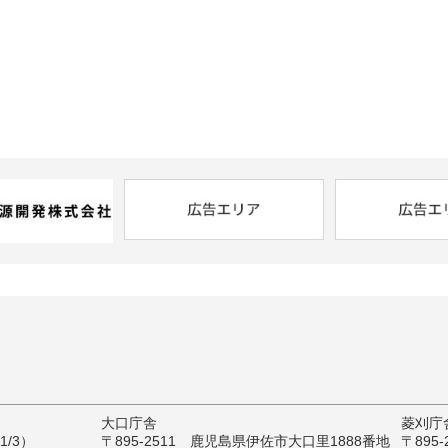
大口庁舎
菱刈庁
/3）
〒895-2511 鹿児島県伊佐市大口里1888番地
〒895