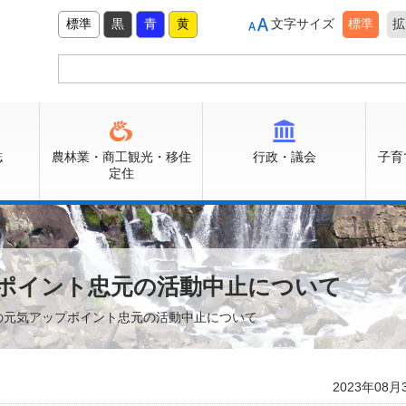
標準
黒
青
黄
文字サイズ
標準
拡
誌
農林業・商工観光・移住
行政・議会
子育
定住
ップポイント忠元の活動中止について
30)の元気アップポイント忠元の活動中止について
2023年08月