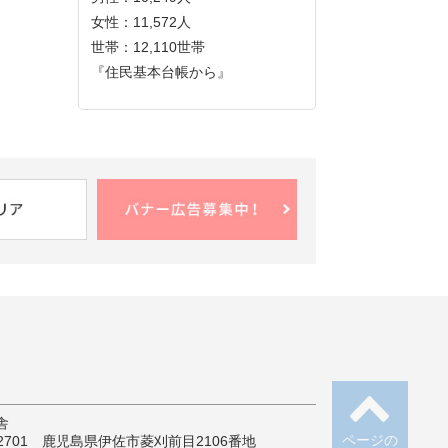
女性：11,572人
世帯：12,110世帯
『住民基本台帳から』
舎
ページの
-2701 鹿児島県伊佐市菱刈前目2106番地