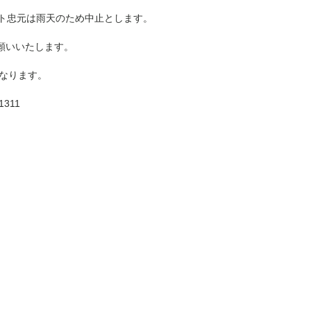
ント忠元は雨天のため中止とします。
願いいたします。
となります。
311