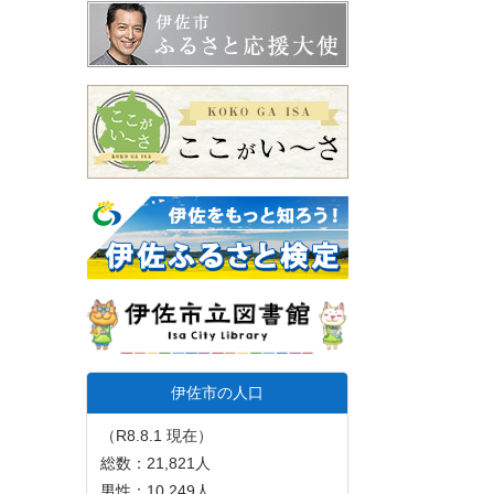
伊佐市の人口
（R8.8.1 現在）
総数：21,821人
男性：10,249人