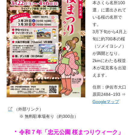
本さくら名所100
選」に選出されて
いる桜の名所で
す。
3月
下旬から
4月
上
旬に約700本の桜
（ソメイヨシノ）
が満開となり、
2kmにわたる桜並
木が花見客を出迎
えます。
住所：
伊佐市大口
原田2484−193 ⇒
Googleマップ
（外部リンク）
※ 無料駐車場有り（約300台）
・
令和７年「忠元公園 桜まつりウィーク」