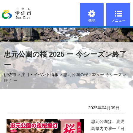
機能
メニュー
忠元公園の桜 2025 ー 今シーズン終了
ー
伊佐市
>
注目・イベント情報
> 忠元公園の桜 2025 ー 今シーズン
終了 ー
2025年04月09日
忠元公園は、鹿児
島県内で唯一「日