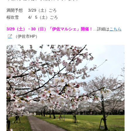
満開予想 3/29（土）ごろ
桜吹雪 4/ 5（土）ごろ
3/29（土）・30（日）「伊佐マルシェ」開催！
…詳細は
こちら
（伊佐市HP）