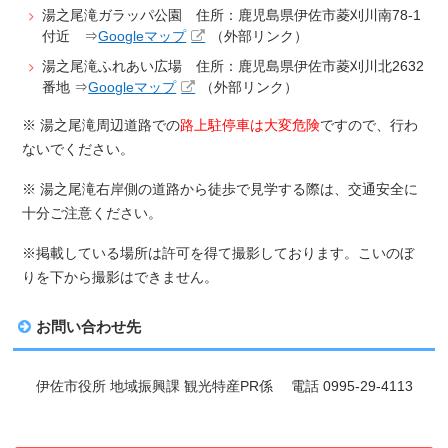
湯之尾滝ガラッパ公園 住所：鹿児島県伊佐市菱刈川南78-1
付近 ⇒
Googleマップ
（外部リンク）
湯之尾滝ふれあい広場 住所：鹿児島県伊佐市菱刈川北2632
番地 ⇒
Googleマップ
（外部リンク）
※ 湯之尾滝周辺道路での
路上駐停車は大変危険
ですので、行わ
ないでください。
※ 湯之尾滝右岸側の道路から徒歩で見学する際は、交通安全に
十分ご注意ください。
※掲載している場所は許可を得て撮影しております。こいのぼ
りを下から撮影はできません。
お問い合わせ先
伊佐市役所 地域振興
課 観光特産PR係 電話 0995-29-4113