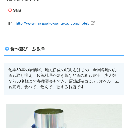
SNS
HP
http://www.miyasako-sangyou.com/hotel/
食べ遊び ふる澤
創業
30
年の居酒屋。地元伊佐の焼酎をはじめ、全国各地のお
酒も取り揃え、お魚料理や焼き鳥など酒の肴も充実。少人数
から
50
名様まで各種宴会もでき、店舗
2
階にはカラオケルーム
も完備。食べて、飲んで、歌えるお店です
!