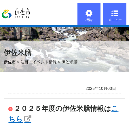
機能
メニュー
伊佐米膳
伊佐市
>
注目・イベント情報
> 伊佐米膳
2025年10月03日
２０２５年度の伊佐米膳情報は
こ
ちら