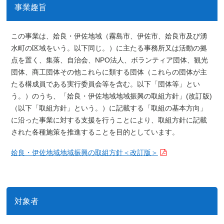
事業趣旨
この事業は、姶良・伊佐地域（霧島市、伊佐市、姶良市及び湧
水町の区域をいう。以下同じ。）に主たる事務所又は活動の拠
点を置く、集落、自治会、NPO法人、ボランティア団体、観光
団体、商工団体その他これらに類する団体（これらの団体が主
たる構成員である実行委員会等を含む。以下「団体等」とい
う。）のうち、「姶良・伊佐地域地域振興の取組方針」(改訂版)
（以下「取組方針」という。）に記載する「取組の基本方向」
に沿った事業に対する支援を行うことにより、取組方針に記載
された各種施策を推進することを目的としています。
姶良・伊佐地域地域振興の取組方針＜改訂版＞
対象者