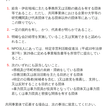
姶良・伊佐地域に主たる事務所又は活動の拠点を有する団体
等であること。ただし、共同事業体における企業や大学等の
研究機関及び代表団体である団体以外の団体等にあっては、
この限りでない。
一定の規約を有し、かつ、代表者が明らかであること。
明確な会計経理を実施していること又は実施できると認めら
れること。
NPO法人にあっては、特定非営利活動促進法（平成10年法律
第7号）第29条に定める事業報告書等を所管庁に提出してい
ること。
次のいずれにも該当しないこと。
○県税及び市町村税の未納・滞納をしている団体
○宗教活動又は政治活動を主たる目的とする団体
○特定の公職者(候補者を含む。)又は政党を推薦し、支持し、
又は反対することを目的とする団体
○暴力団又は暴力団員が役員等となっている団体又は暴力団
若しくは暴力団員と密接な関係を有する団体
共同事業体で応募する場合は、次の事項に留意してください。