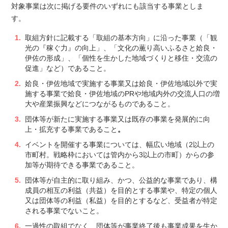
対象事業は次に掲げる要件のいずれにも該当する事業としま
す。
取組方針に記載する「取組の基本方向」に沿った事業（「観
光の『稼ぐ力』の向上」、「文化の薫り高いふるさと姶良・
伊佐の形成」、「個性を生かした地域づくりと移住・交流の
促進」など）であること。
姶良・伊佐地域で実施する事業又は姶良・伊佐地域以外で実
施する事業で姶良・伊佐地域のPRや地域内外の交流人口の増
大や産業振興などにつながるものであること。
団体等が新たに実施する事業又は既存の事業を発展的に向
上・拡充する事業であること
。
イベントを開催する事業については、幅広い地域（2以上の
市町村。戦略枠においては管内から3以上の市町）からの参
加等が期待できる事業であること。
団体等が自主的に取り組み、かつ、公益的な事業であり、構
成員の相互の利益（共益）を目的とする事業や、特定の個人
又は団体等の利益（私益）を目的とするなど、受益者が特定
される事業でないこと。
一過性の取組でなく、団体等が事業終了後も事業成果を生か