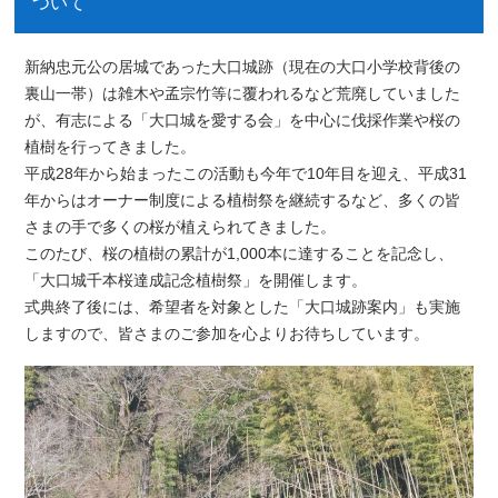
ついて
新納忠元公の居城であった大口城跡（現在の大口小学校背後の
裏山一帯）は雑木や孟宗竹等に覆われるなど荒廃していました
が、有志による「大口城を愛する会」を中心に伐採作業や桜の
植樹を行ってきました。
平成28年から始まったこの活動も今年で10年目を迎え、平成31
年からはオーナー制度による植樹祭を継続するなど、多くの皆
さまの手で多くの桜が植えられてきました。
このたび、桜の植樹の累計が1,000本に達することを記念し、
「大口城千本桜達成記念植樹祭」を開催します。
式典終了後には、希望者を対象とした「大口城跡案内」も実施
しますので、皆さまのご参加を心よりお待ちしています。