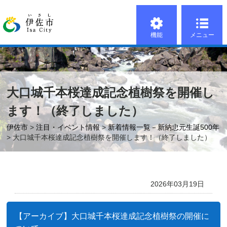
機能
メニュー
大口城千本桜達成記念植樹祭を開催し
ます！（終了しました）
伊佐市
>
注目・イベント情報
>
新着情報一覧－新納忠元生誕500年
> 大口城千本桜達成記念植樹祭を開催します！（終了しました）
2026年03月19日
【アーカイブ】大口城千本桜達成記念植樹祭の開催に