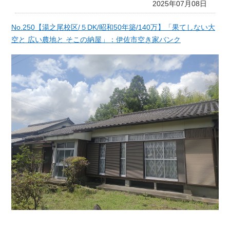
2025年07月08日
No.250【湯之尾校区/５DK/昭和50年築/140万】「果てしない大
空と 広い農地と そこの納屋」：伊佐市空き家バンク