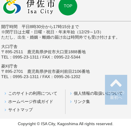
TOP
開庁時間 平日8時30分から17時15分まで
※閉庁日は土曜・日曜・祝日・年末年始（12/29～1/3）
ただし、出生・婚姻・離婚の届け出は時間外でも受け付けます。
大口庁舎
〒895-2511 鹿児島県伊佐市大口里1888番地
TEL：0995-23-1311 / FAX：0995-22-5344
菱刈庁舎
〒895-2701 鹿児島県伊佐市菱刈前目2106番地
TEL：0995-23-1311 / FAX：0995-26-1202
ページの
このサイトの利用について
個人情報の取扱いについて
最初へ
ホームページ作成ガイド
リンク集
サイトマップ
Copyright © ISA City, Kagoshima All rights reserved.