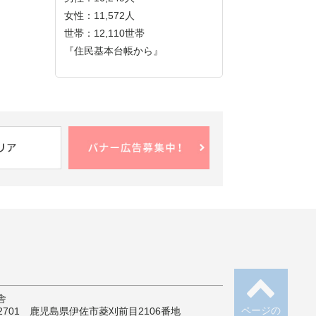
女性：11,572人
世帯：12,110世帯
『住民基本台帳から』
舎
ページの
-2701 鹿児島県伊佐市菱刈前目2106番地