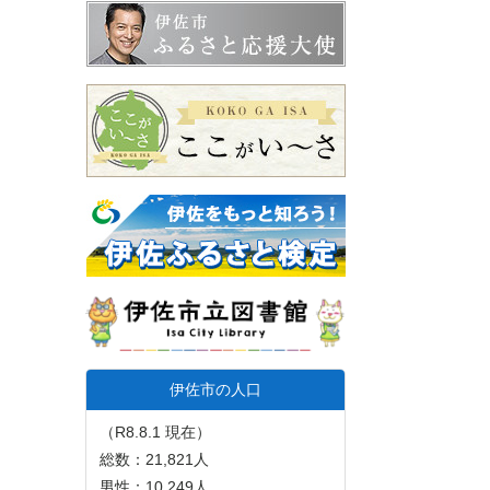
伊佐市の人口
（R8.8.1 現在）
総数：21,821人
男性：10,249人