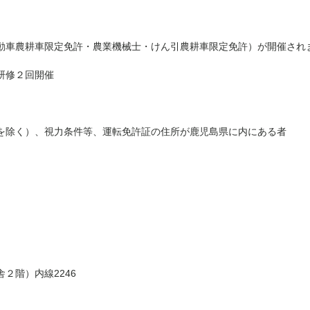
動車農耕車限定免許・農業機械士・けん引農耕車限定免許）が開催され
研修２回開催
※受講料・宿泊費・食事代
を除く）、視力条件等、運転免許証の住所が鹿児島県に内にある者
２階）内線2246