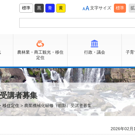
標準
黒
青
黄
文字サイズ
標準
拡
誌
農林業・商工観光・移住
行政・議会
子育
定住
受講者募集
光・移住定住
> 農業機械化研修（前期）受講者募集
2026年02月