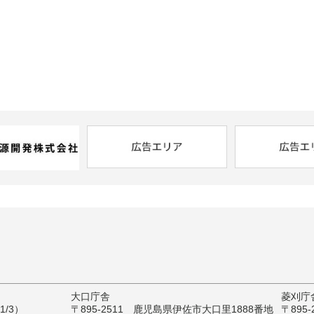
大口庁舎
菱刈庁
/3）
〒895-2511 鹿児島県伊佐市大口里1888番地
〒895