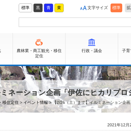
標準
黒
青
黄
文字サイズ
標準
拡
誌
農林業・商工観光・移住
行政・議会
子育
定住
イルミネーション企画「伊佐にヒカリプ
光・移住定住
>
イベント情報
> 【2/26（土）まで】イルミネーション
2021年12月