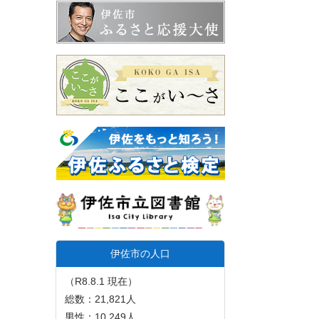
伊佐市の人口
（R8.8.1 現在）
総数：21,821人
男性：10,249人