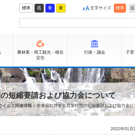
標準
黒
青
黄
文字サイズ
標準
拡
誌
農林業・商工観光・移住
行政・議会
子育
定住
間の短縮要請および協力金について
ウイルス関連情報
> 飲食店に対する営業時間の短縮要請および協力金に
2022年01月