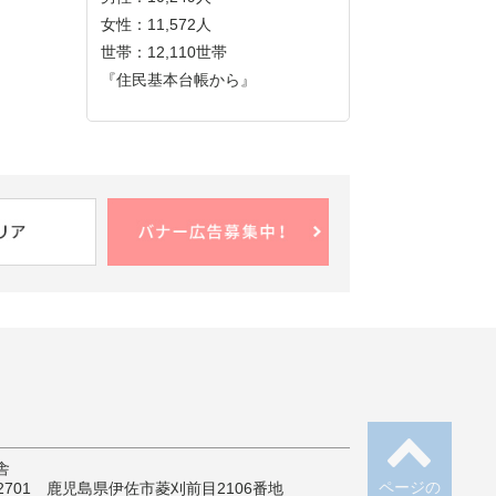
女性：11,572人
世帯：12,110世帯
『住民基本台帳から』
舎
ページの
-2701 鹿児島県伊佐市菱刈前目2106番地