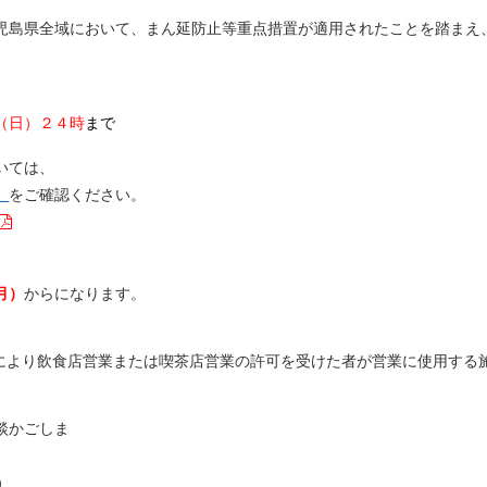
島県全域において、まん延防止等重点措置が適用されたことを踏まえ
（日）２４時
まで
いては、
）
をご確認ください。
月）
からになります。
定により飲食店営業または喫茶店営業の許可を受けた者が営業に使用する
談かごしま
）