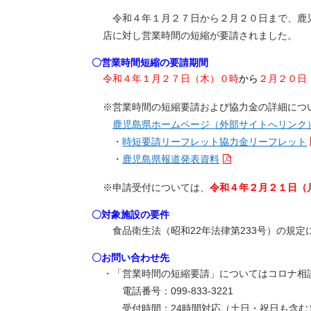
令和４年１月２７日から２月２０日まで、鹿児
店に対し営業時間の短縮が要請されました。
〇営業時間短縮の要請期間
令和４年１月２７日（木）０時
から
２月２０日
※営業時間の短縮要請および協力金の詳細につ
鹿児島県ホームページ（外部サイトへリンク
・
時短要請リーフレット協力金リーフレット
・
鹿児島県報道発表資料
※申請受付については、
令和４年２月２１日（
〇対象施設の要件
食品衛生法（昭和22年法律第233号）の規
〇お問い合わせ先
・「営業時間の短縮要請」についてはコロナ相
電話番号：099-833-3221
受付時間：24時間対応（土日・祝日も含む