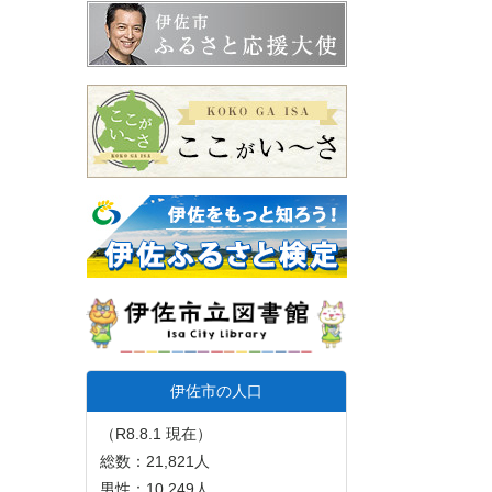
伊佐市の人口
（R8.8.1 現在）
総数：21,821人
男性：10,249人