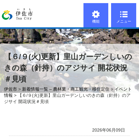
機能
メニュー
【６/９(火)更新】里山ガーデンしいの
きの森（針持）のアジサイ 開花状況
＃見頃
伊佐市
>
新着情報一覧 – 農林業・商工観光・移住定住
>
イベント
情報
> 【６/９(火)更新】里山ガーデンしいのきの森（針持）のア
ジサイ 開花状況＃見頃
2026年06月09日