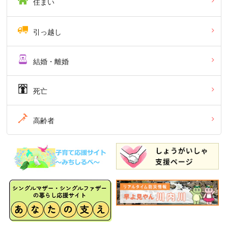
住まい
引っ越し
結婚・離婚
死亡
高齢者