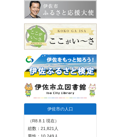
伊佐市の人口
（R8.8.1 現在）
総数：21,821人
男性：10,249人