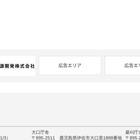
大口庁舎
菱刈庁
/3）
〒895-2511 鹿児島県伊佐市大口里1888番地
〒895