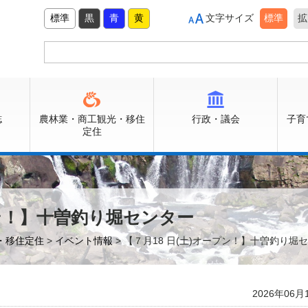
標準
黒
青
黄
文字サイズ
標準
拡
誌
農林業・商工観光・移住
行政・議会
子育
定住
プン！】十曽釣り堀センター
光・移住定住
>
イベント情報
> 【７月18 日(土)オープン！】十曽釣り堀
2026年06月