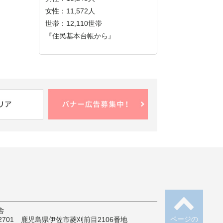
女性：11,572人
世帯：12,110世帯
『住民基本台帳から』
舎
ページの
-2701 鹿児島県伊佐市菱刈前目2106番地