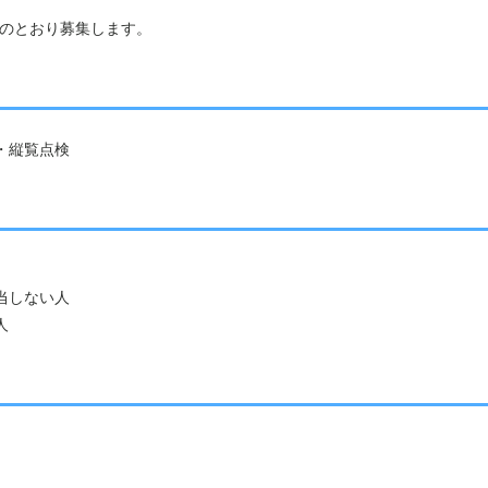
のとおり募集します。
・縦覧点検
当しない人
人