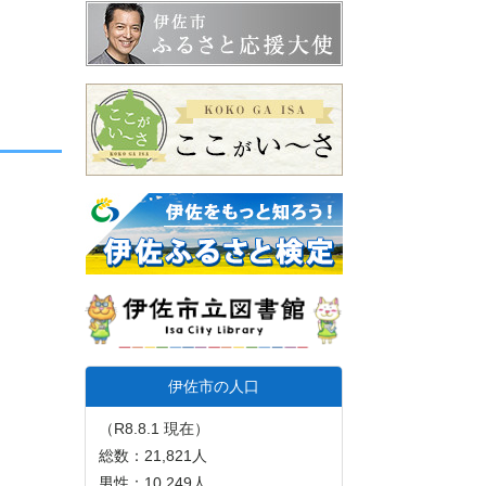
伊佐市の人口
（R8.8.1 現在）
総数：21,821人
男性：10,249人