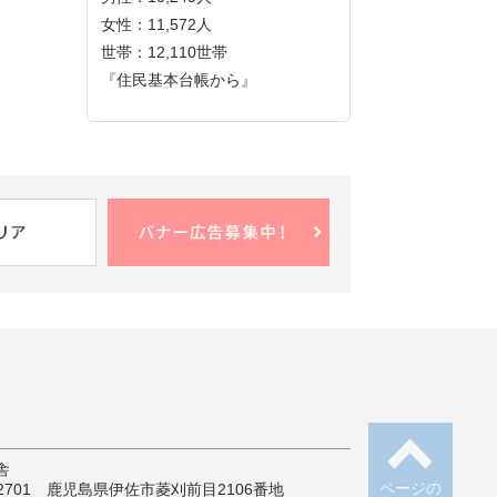
女性：11,572人
世帯：12,110世帯
『住民基本台帳から』
舎
ページの
-2701 鹿児島県伊佐市菱刈前目2106番地