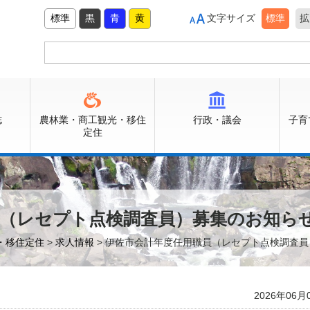
標準
黒
青
黄
文字サイズ
標準
拡
誌
農林業・商工観光・移住
行政・議会
子育
定住
員（レセプト点検調査員）募集のお知ら
光・移住定住
>
求人情報
> 伊佐市会計年度任用職員（レセプト点検調査
2026年06月