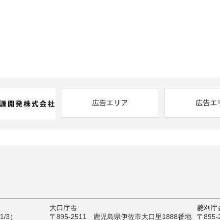
大口庁舎
菱刈庁
/3）
〒895-2511 鹿児島県伊佐市大口里1888番地
〒895