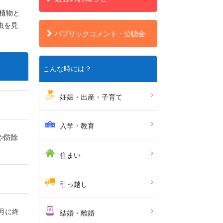
植物と
虫を見
パブリックコメント・公聴会
こんな時には？
妊娠・出産・子育て
入学・教育
や防除
住まい
引っ越し
月に終
結婚・離婚