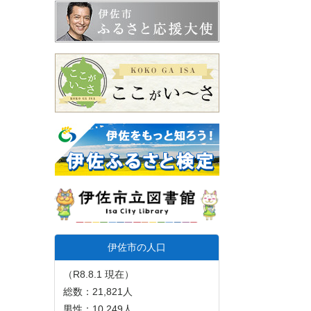
伊佐市の人口
（R8.8.1 現在）
総数：21,821人
男性：10,249人