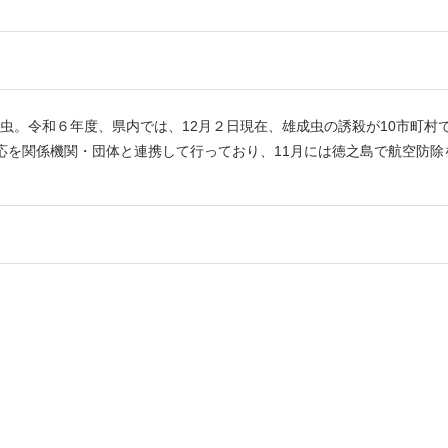
害虫。令和６年度、県内では、12月２日現在、雄成虫の誘殺が10市町村で
応を関係機関・団体と連携して行っており、11月には徳之島で航空防除