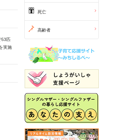
死亡
高齢者
53匹
を実施