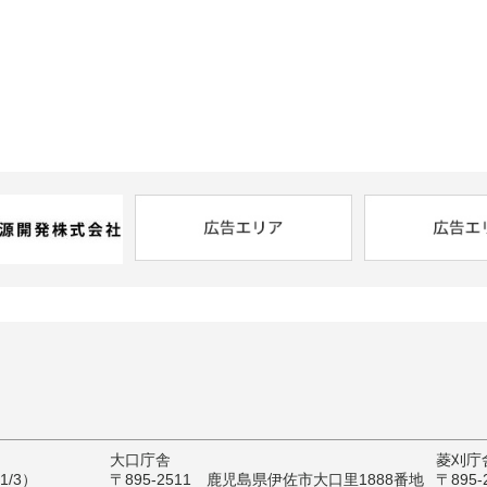
大口庁舎
菱刈庁
/3）
〒895-2511 鹿児島県伊佐市大口里1888番地
〒895