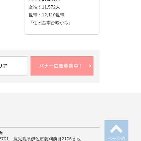
女性：11,572人
世帯：12,110世帯
『住民基本台帳から』
舎
ページの
-2701 鹿児島県伊佐市菱刈前目2106番地