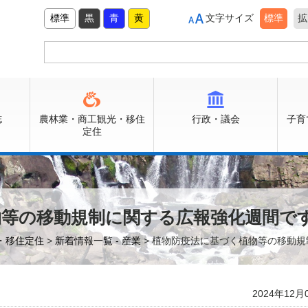
標準
黒
青
黄
文字サイズ
標準
拡
誌
農林業・商工観光・移住
行政・議会
子育
定住
物等の移動規制に関する広報強化週間で
光・移住定住
>
新着情報一覧 - 産業
> 植物防疫法に基づく植物等の移動
2024年12月