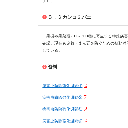
了）。
３．ミカンコミバエ
果樹や果菜類200～300種に寄生する特殊病
確認。現在も定着・まん延を防ぐための初動対
している。
資料
病害虫防除強化週間①
病害虫防除強化週間②
病害虫防除強化週間③
病害虫防除強化週間④