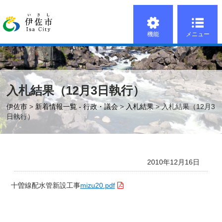
機能
メニュー
入札結果（12月3日執行）
伊佐市
>
新着情報一覧 - 行政・議会
>
入札結果
> 入札結果（12月3
日執行）
2010年12月16日
十曽線配水管新設工事
mizu20.pdf