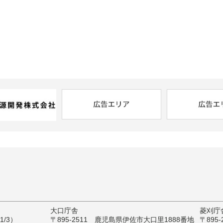
大口庁舎
菱刈庁
/3）
〒895-2511 鹿児島県伊佐市大口里1888番地
〒895