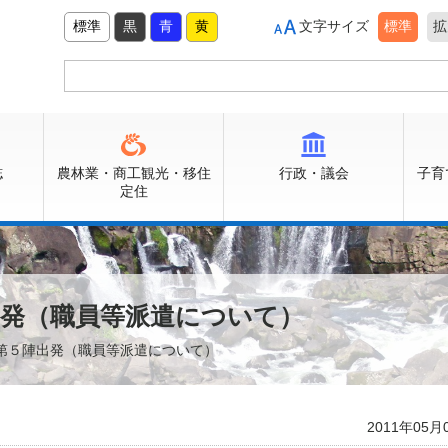
標準
黒
青
黄
文字サイズ
標準
拡
誌
農林業・商工観光・移住
行政・議会
子育
定住
出発（職員等派遣について）
へ第５陣出発（職員等派遣について）
2011年05月