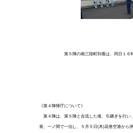
第５陣の南三陸町到着は、同日１６時３
《第４陣帰庁について》
第４
陣は、第５陣と合流した後、引継ぎを行い
発、一ノ関で一泊し、５月５日(木)花巻空港から