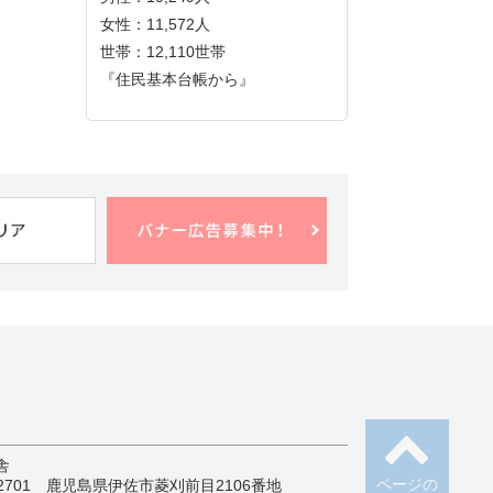
女性：11,572人
世帯：12,110世帯
『住民基本台帳から』
舎
ページの
-2701 鹿児島県伊佐市菱刈前目2106番地