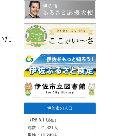
いた
伊佐市の人口
（R8.8.1 現在）
総数：21,821人
男性：10,249人