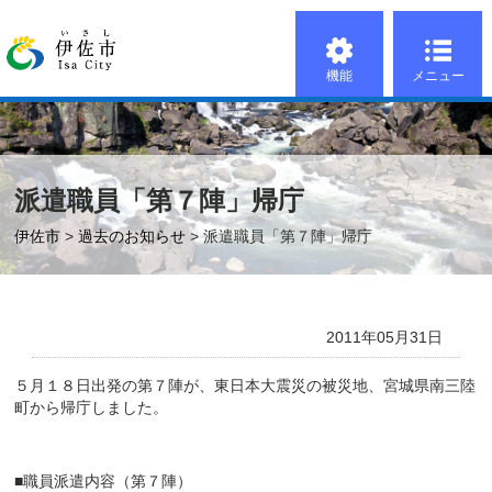
機能
メニュー
派遣職員「第７陣」帰庁
伊佐市
>
過去のお知らせ
> 派遣職員「第７陣」帰庁
2011年05月31日
５月１８日出発の第７陣が、東日本大震災の被災地、宮城県南三陸
町から帰庁しました。
■
職員派遣内容（第７陣）