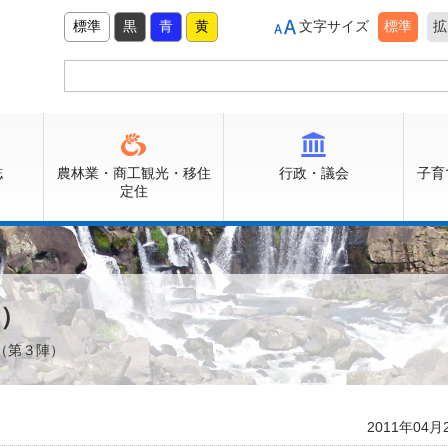
標準
黒
青
黄
文字サイズ
標準
拡
誌
農林業・商工観光・移住
行政・議会
子育
定住
陣）
（第３陣）
2011年04月