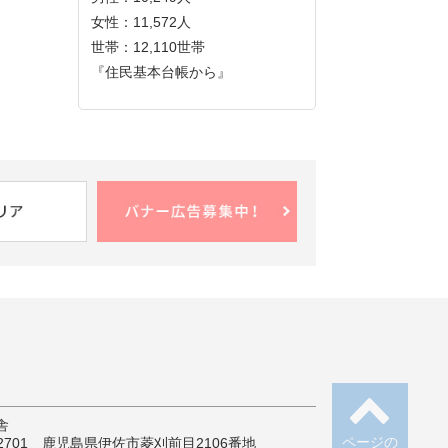
女性：11,572人
世帯：12,110世帯
『住民基本台帳から』
舎
ページの
-2701 鹿児島県伊佐市菱刈前目2106番地