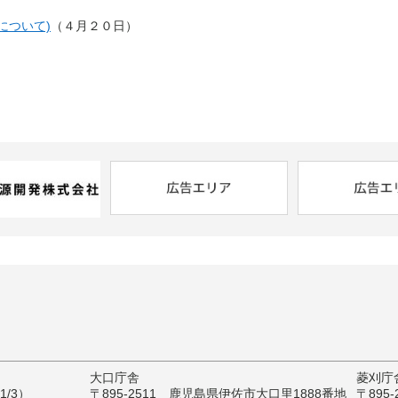
について)
（４月２０日）
大口庁舎
菱刈庁
/3）
〒895-2511 鹿児島県伊佐市大口里1888番地
〒895