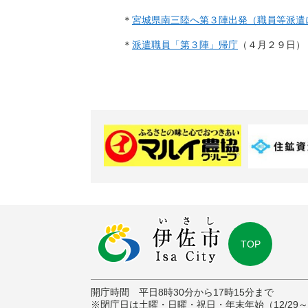
＊
宮城県南三陸へ第３陣出発（職員等派遣
＊
派遣職員「第３陣」帰庁
（４月２９日）
TOP
開庁時間 平日8時30分から17時15分まで
※閉庁日は土曜・日曜・祝日・年末年始（12/29～1