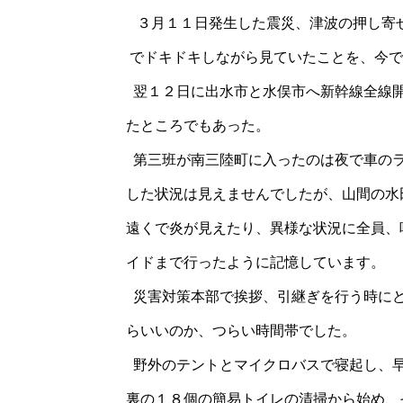
３月１１日発生した震災、津波の押し寄
で
ドキドキしながら見ていたことを、今で
翌１２日に出水市と水俣市へ新幹線全線開
た
ところでもあった。
第三班が南三陸町に入ったのは夜で車のラ
した状況は見えませんでしたが、山間の水
遠くで炎が見えたり、異様な状況に全員、
イドまで行ったように記憶しています。
災害対策本部で挨拶、引継ぎを行う時にど
らいいのか、つらい時間帯でした。
野外のテントとマイクロバスで寝起し、早
裏の１８個の簡易トイレの清掃から始め、