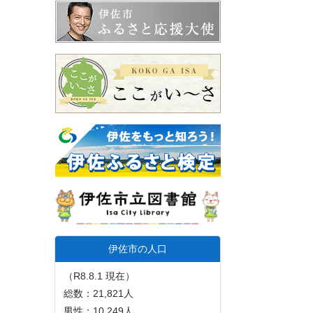
伊佐市の人口
（R8.8.1 現在）
総数：21,821人
男性：10,249人