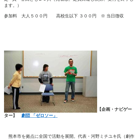
ます。）
参加料 大人５００円 高校生以下 ３００円 ※ 当日徴収
【企画・ナビゲー
ター】
劇団 「ゼロソー」
熊本市を拠点に全国で活動を展開。代表・河野ミチユキ氏（劇作