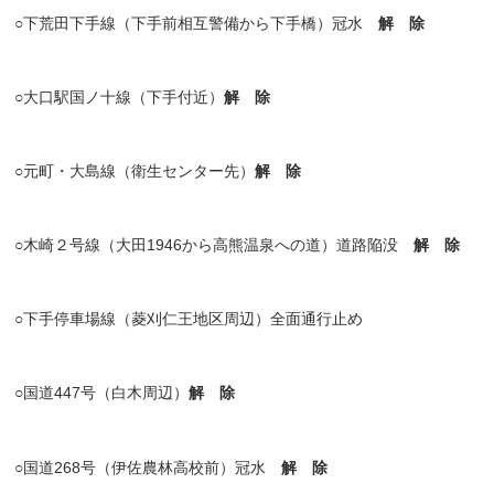
○
下荒田下手線（下手前相互警備から下手橋）冠水
解 除
○
大口駅国ノ十線（下手付近）
解 除
○
元町・大島線（衛生センター先）
解 除
○
木崎２号線（大田
1946
から高熊温泉への道）道路陥没
解 除
○
下手停車場線
（菱刈仁王地区周辺）
全面通行止め
○
国道
447号（白木周辺）
解 除
○国道
268号（伊佐農林高校前）冠水
解 除