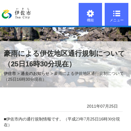
機能
メニュー
豪雨による伊佐地区通行規制について
（25日16時30分現在）
伊佐市
>
過去のお知らせ
> 豪雨による伊佐地区通行規制について
（25日16時30分現在）
2011年07月25日
■伊佐市内の通行規制情報です。
（平成
23
年
7
月25
日16
時
30
分現
在）