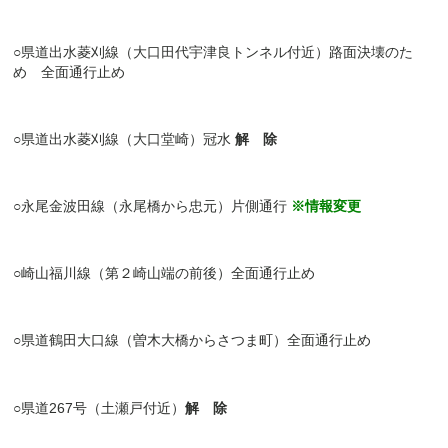
○
県道出水菱刈線
（大口田代宇津良トンネル付近）路面決壊のた
め
全面通行止め
○
県道出水菱刈線（大口堂崎）冠水
解 除
○
永尾金波田線
（永尾橋から忠元）
片側通行
※情報変更
○
崎山福川線
（第２崎山端の前後）
全面通行止め
○
県道鶴田大口線
（曽木大橋からさつま町）
全面通行止め
○
県道
267号
（土瀬戸付近）
解 除