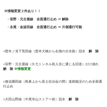
※情報変更２件あり！！
・笹野・元古屋線 全面通行止め ⇒ 解除
・永尾・金波田線 全面通行止め ⇒ 片側通行可能
○
曽木ノ滝下荒田線（曽木大橋から右側の分水路）冠水
解 除
○
笹野・元古屋線（久七トンネル前人吉に通じる旧道）がけ崩れ
解 除
※情報変更
○
後迫園田線
（鳥巣上から富士自治会の間）道路陥没のため
全面通
行止め
○
大田山野線（牛尾寺山ストアー前）冠水
解 除