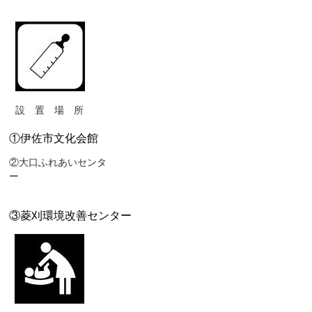
設 置 場 所
①伊佐市文化会館
②大口ふれあいセンタ
③菱刈環境改善センター