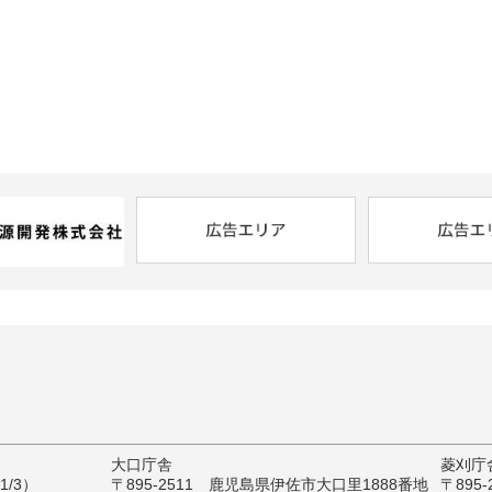
大口庁舎
菱刈庁
/3）
〒895-2511 鹿児島県伊佐市大口里1888番地
〒895