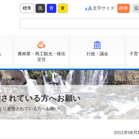
標準
黒
青
黄
文字サイズ
標準
拡
誌
農林業・商工観光・移住
行政・議会
子育
定住
難されている方へお願い
により避難されている方へお願い
2011年08月