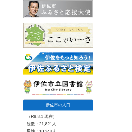
伊佐市の人口
（R8.8.1 現在）
総数：21,821人
男性：10,249人