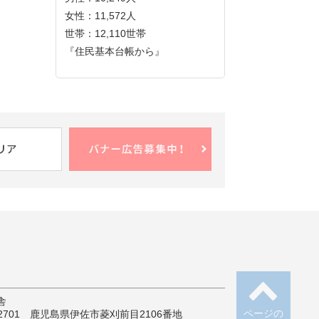
女性：11,572人
世帯：12,110世帯
『住民基本台帳から』
舎
ページの
-2701 鹿児島県伊佐市菱刈前目2106番地