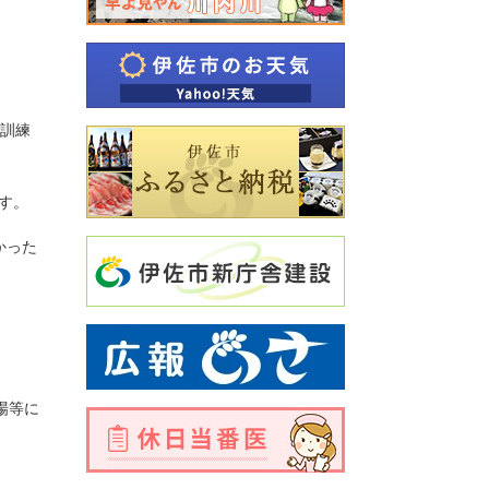
、訓練
す。
かった
場等に
。