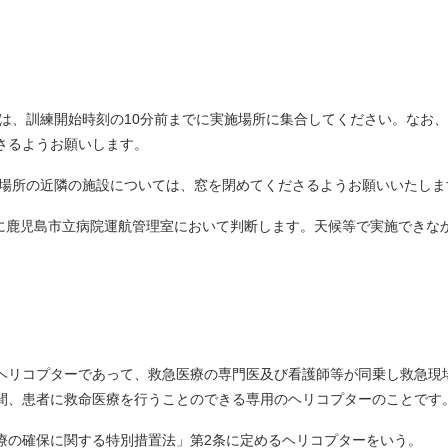
者は、訓練開始時刻の10分前までに実施場所に集合してください。なお
さるようお願いします。
施場所の近隣の施設については、窓を閉めてくださるようお願いいたしま
前に鹿児島市立病院運航管理室において判断します。天候等で実施できな
リコプターであって、救急医療の専門医及び看護師等が同乗し救急現
間、患者に救命医療を行うことのできる専用のヘリコプターのことです
の確保に関する特別措置法」第2条に定めるヘリコプターをいう。