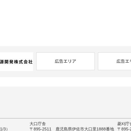
大口庁舎
菱刈庁
/3）
〒895-2511 鹿児島県伊佐市大口里1888番地
〒895