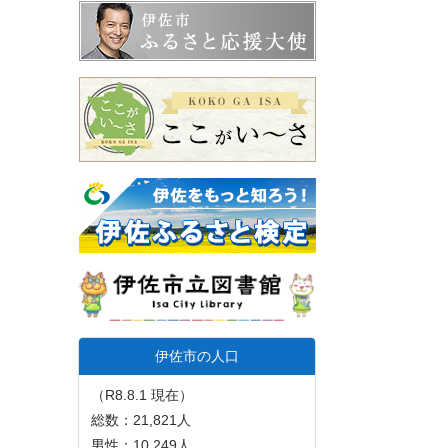
伊佐市の人口
（R8.8.1 現在）
総数：21,821人
男性：10,249人