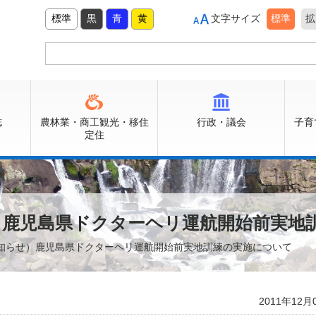
標準
黒
青
黄
文字サイズ
標準
拡
誌
農林業・商工観光・移住
行政・議会
子育
定住
）鹿児島県ドクターヘリ運航開始前実地
お知らせ）鹿児島県ドクターヘリ運航開始前実地訓練の実施について
2011年12月