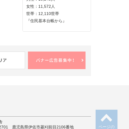
女性：11,572人
世帯：12,110世帯
『住民基本台帳から』
舎
ページの
-2701 鹿児島県伊佐市菱刈前目2106番地