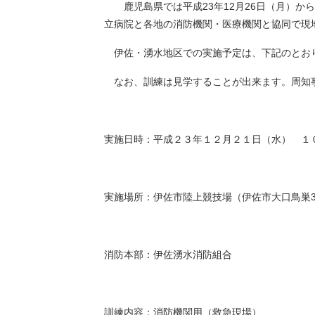
鹿児島県では平成23年12月26日（月）か
立病院と各地の消防機関・医療機関と協同で現
伊佐・湧水地区での実施予定は、下記のとお
なお、訓練は見学することが出来ます。周知
実施日時：平成２３年１２月２１日（水） １
実施場所：伊佐市陸上競技場（伊佐市大口鳥巣30
消防本部：伊佐湧水消防組合
訓練内容：消防機関用（救急現場）