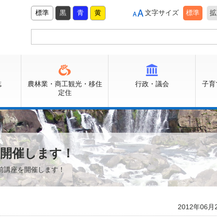
標準
黒
青
黄
文字サイズ
標準
拡
誌
農林業・商工観光・移住
行政・議会
子育
定住
を開催します！
出前講座を開催します！
2012年06月