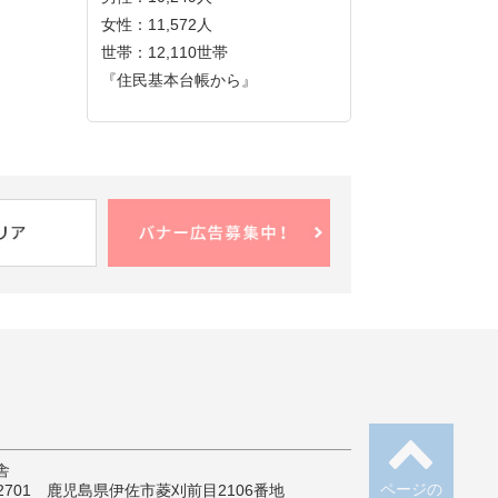
女性：11,572人
世帯：12,110世帯
『住民基本台帳から』
舎
ページの
-2701 鹿児島県伊佐市菱刈前目2106番地