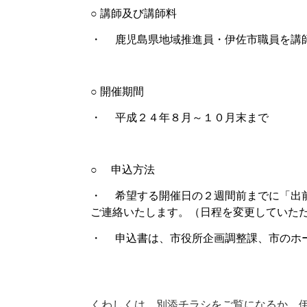
○ 講師及び講師料
・
鹿児島県地域推進員・伊佐市職員を講
○ 開催期間
・
平成２４年８月～１０月末まで
○
申込方法
・
希望する開催日の２週間前までに「出
ご連絡いたします。（日程を変更していた
・
申込書は、市役所企画調整課、市のホ
くわしくは、別添チラシをご覧になるか、