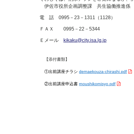
伊佐市役所企画調整課 共生協働推進係
電 話
0995－23－1311（1128）
ＦＡＸ
0995－22－5344
Ｅメール
kikaku@city.isa.lg.jp
【添付書類】
①出前講座チラシ
demaekouza-chirashi.pdf
②出前講座申込書
moushikomisyo.pdf