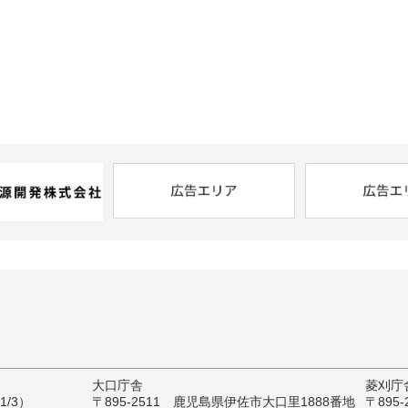
大口庁舎
菱刈庁
/3）
〒895-2511 鹿児島県伊佐市大口里1888番地
〒895