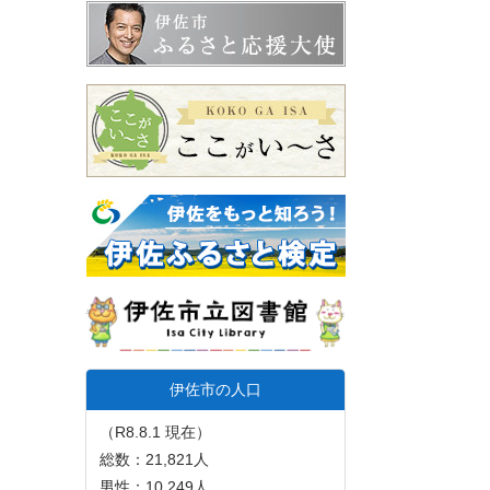
伊佐市の人口
（R8.8.1 現在）
総数：21,821人
男性：10,249人