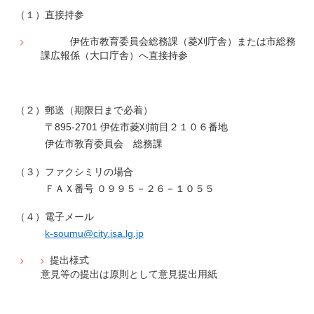
（１）直接持参
伊佐市教育委員会総務課（菱刈庁舎）または市総務
課広報係（大口庁舎）へ直接持参
（２）郵送
（期限日まで必着）
〒895-2701 伊佐市菱刈前目２１０６番地
伊佐市教育委員会 総務課
（３）ファクシミリの場合
ＦＡＸ番号 ０９９５－２６－１０５５
（４）電子メール
k-soumu@city.isa.lg.jp
提出様式
意見等の提出は原則として意見提出用紙