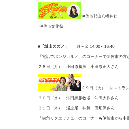
伊佐市郡山八幡神社
伊佐市文化祭
■「城山スズメ」
月～金
14:00
～
16:40
「電話でボンジョルノ」のコーナーで伊佐市の方
２８日（月） 小田原養魚 小田原正人さん
２９日（火） レストラ
３０日（水） 沖田黒豚牧場 沖田大作さん
３１日（木） 湯之尾 神舞 田畑保さん
「街角リクエッチュ」のコーナーも伊佐市から中