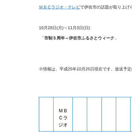
ＭＢＣラジオ・テレビ
で伊佐市の話題が取り上げ
10
月
28
日
(
月
)～
11
月
3
日
(
日
)
「
市制５周年～伊佐市ふるさとウィーク
」
※情報は、平成
25
年
10
月
25
日現在です。放送予定
ＭＢ
Ｃラ
ジオ