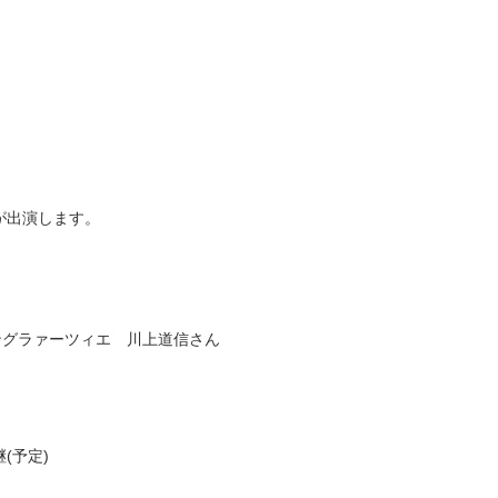
が出演します。
ングラァーツィエ 川上道信さん
継
(
予定
)