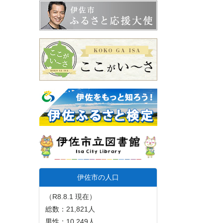
伊佐市の人口
（R8.8.1 現在）
総数：21,821人
男性：10,249人