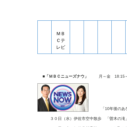
ＭＢ
Ｃテ
レビ
■「ＭＢＣニューズナウ」
月～金
18:15
「
10
年後のあ
３０日（水）伊佐市空中散歩 「曽木の滝