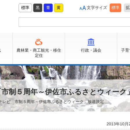
標準
黒
青
黄
文字サイズ
標準
拡
誌
農林業・商工観光・移住
行政・議会
子育
定住
「市制５周年～伊佐市ふるさとウィーク
・テレビ「市制５周年～伊佐市ふるさとウィーク」放送決定
2013年10月