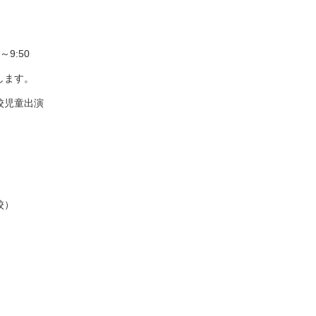
～
9:50
します。
校児童出演
り
校）