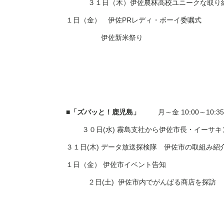
３１日（木）伊佐農林高校ユニークな取り
１日（金） 伊佐
PR
レディ・ボーイ委嘱式
伊佐新米祭り
■「ズバッと！鹿児島」
月～金
10:00
～
10:3
３０日
(
水
)
霧島支社から伊佐市長・イーサキ
３１日
(
木
)
データ放送探検隊 伊佐市の取組み紹
１日（金） 伊佐市イベント告知
２日
(
土
)
伊佐市内でがんばる商店を探訪