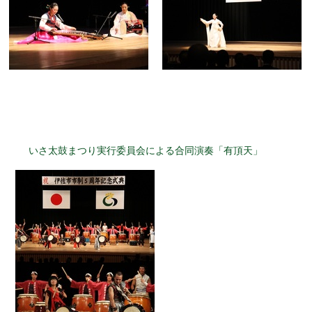
いさ太鼓
まつり実
行委員会による
合同演奏「有頂天」