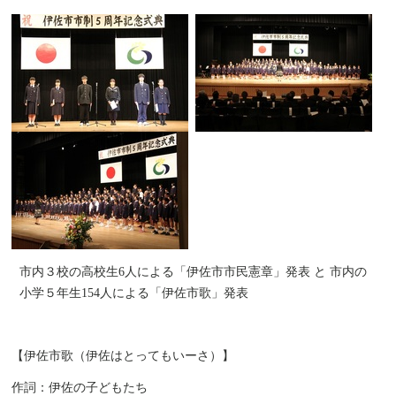
市内３校の高校生6人による「伊佐市市民憲章」発表 と 市内の
小学５年生154人による「伊佐市歌」発表
【伊佐市歌（伊佐はとってもいーさ）】
作詞：伊佐の子どもたち