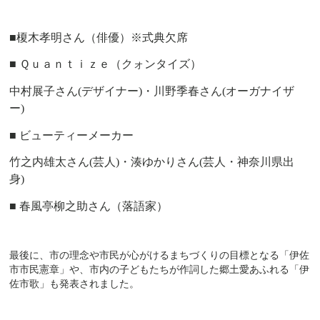
■榎木孝明さん（俳優）
※式典欠席
■
Ｑｕａｎｔｉｚｅ（クォンタイズ）
中村展子さん
(
デザイナー
)
・川野季春さん
(
オーガナイザ
ー
)
■
ビューティーメーカー
竹之内雄太さん
(
芸人
)
・湊ゆかりさん
(
芸人・神奈川県出
身
)
■
春風亭柳之助さん（落語家）
最後に、市の理念や市民が心がけるまちづくりの目標となる「伊佐
市市民憲章」や、市内の子どもたちが作詞した郷土愛あふれる「伊
佐市歌」も発表されました。