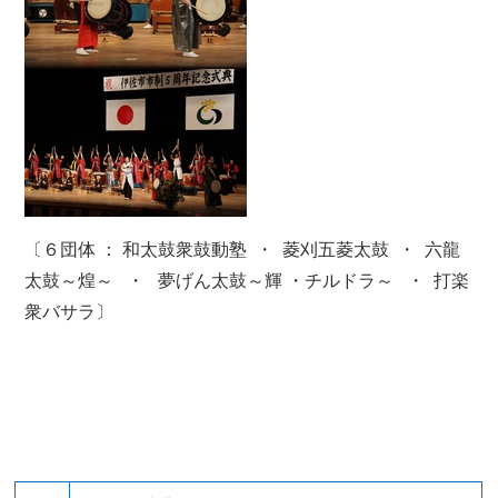
〔６団体 ： 和太鼓衆鼓動塾 ・ 菱刈五菱太鼓 ・ 六龍
太鼓～煌～ ・ 夢げん太鼓～輝 ・チルドラ～ ・
打楽
衆バサラ〕