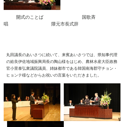
開式のことば
国歌斉
唱
隈元市長式辞
丸田議長のあいさつに続いて、来賓あいさつでは、県知事代理
の姶良伊佐地域振興局長の陶山様をはじめ、農林水産大臣政務
官小里泰弘衆議院議員、姉妹都市である韓国南海郡守チョン・
ヒョンテ様などからお祝いの言葉をいただきました。