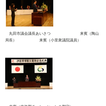
丸田市議会議長あいさつ
来賓（陶山
局長）
来賓（小里衆議院議員）