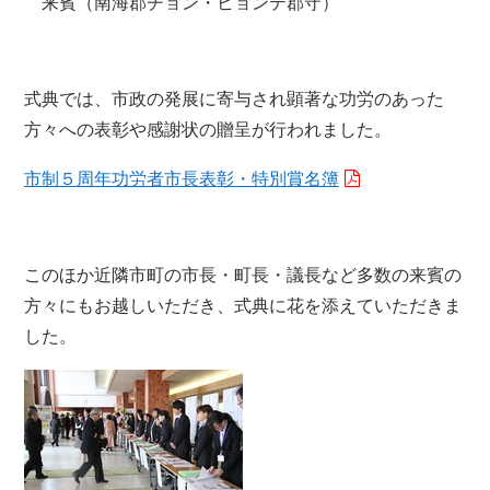
来賓（南海郡チョン・ヒョンテ郡守）
式典では、市政の発展に寄与され顕著な功労のあった
方々への表彰や感謝状の贈呈が行われました。
市制５周年功労者市長表彰・特別賞名簿
このほか近隣市町の市長・町長・議長など多数の来賓の
方々にもお越しいただき、式典に花を添えていただきま
した。