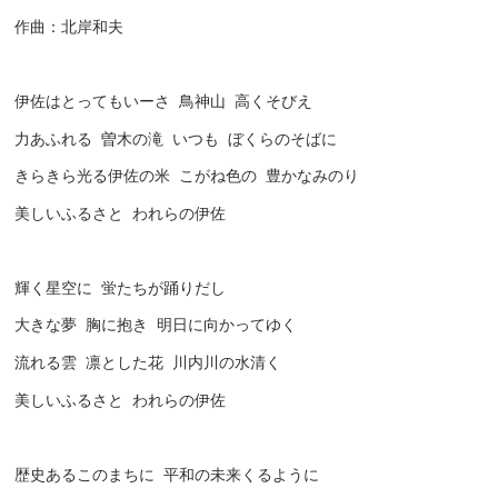
作曲：北岸和夫
伊佐はとってもいーさ
鳥神山
高くそびえ
力あふれる
曽木の滝
いつも
ぼくらのそばに
きらきら光る伊佐の米
こがね色の
豊かなみのり
美しいふるさと
われらの伊佐
輝く星空に
蛍たちが踊りだし
大きな夢
胸に抱き
明日に向かってゆく
流れる雲
凛とした花
川内川の水清く
美しいふるさと
われらの伊佐
歴史あるこのまちに
平和の未来くるように