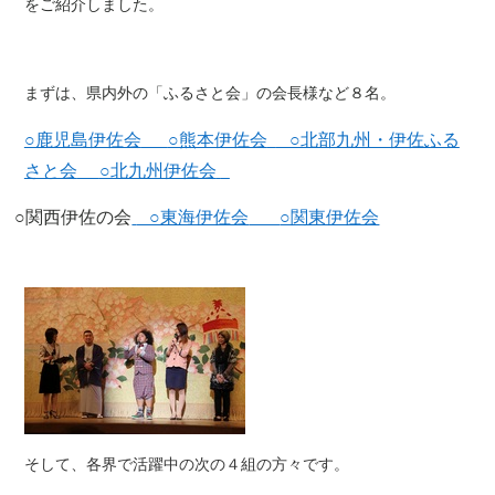
をご紹介しました。
まずは、県内外の「ふるさと会」の会長様など８名。
○鹿児島伊佐会
○熊本伊佐会
○北部九州・伊佐ふる
さと会
○北九州伊佐会
○関西伊佐の会
○東海伊佐会
○関東伊佐会
そして、各界で活躍中の次の４組の方々です。