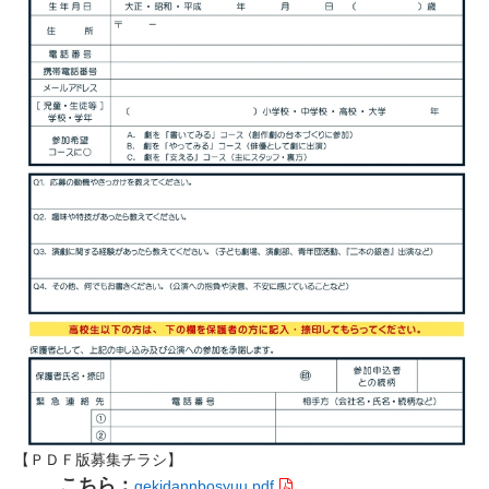
【ＰＤＦ版募集チラシ】
こちら：
gekidannbosyuu.pdf