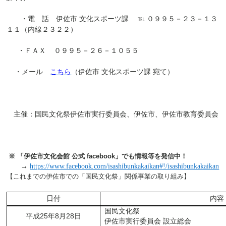
・電 話 伊佐市 文化スポーツ課 ℡ ０９９５－２３－１３
１１（内線２３２２）
・ＦＡＸ
０９９５－２６－１０５５
・
メール
こちら
（伊佐市 文化スポーツ課 宛て）
主催：国民文化祭伊佐市実行委員会、伊佐市、伊佐市教育委員会
※ 「伊佐市文化会館 公式
facebook
」でも情報等を発信中！
→
https://www.facebook.com/isashibunkakaikan#!/isashibunkakaikan
【これまでの伊佐市での「国民文化祭」関係事業の取り組み】
日付
内容
国民文化祭
平成
25
年
8
月
28
日
伊佐市実行委員会 設立総会