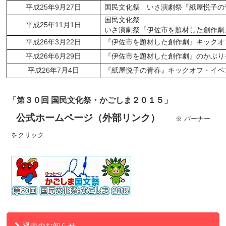
平成
25
年
9
月
27
日
国民文化祭 いさ演劇祭『紙屋悦子の
国民文化祭
平成
25
年
11
月
1
日
いさ演劇祭『伊佐市を題材した創作劇
平成
26
年
3
月
22
日
『伊佐市を題材した創作劇』キックオ
平成
26
年
6
月
29
日
『伊佐市を題材した創作劇』のかぶり
平成
26
年
7
月
4
日
『紙屋悦子の青春』キックオフ・イベ
「第３０回 国民文化祭・かごしま２０１５」
公式ホームページ（外部リンク）
※ バーナー
をクリック
過去のお知らせ