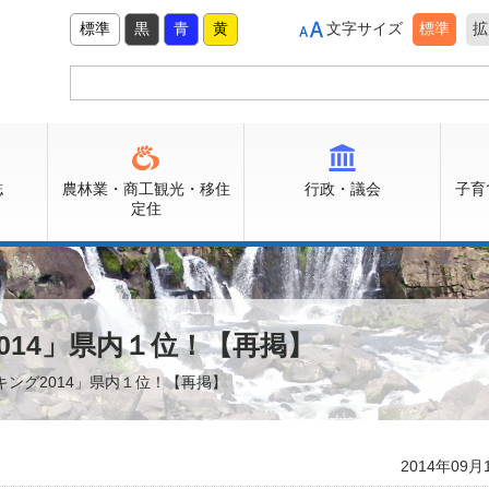
標準
黒
青
黄
文字サイズ
標準
拡
誌
農林業・商工観光・移住
行政・議会
子育
定住
014」県内１位！【再掲】
キング2014」県内１位！【再掲】
2014年09月