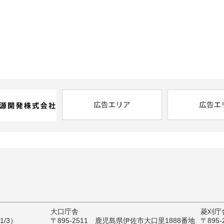
大口庁舎
菱刈庁
/3）
〒895-2511 鹿児島県伊佐市大口里1888番地
〒895