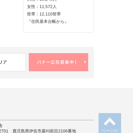
女性：11,572人
世帯：12,110世帯
『住民基本台帳から』
舎
ページの
-2701 鹿児島県伊佐市菱刈前目2106番地