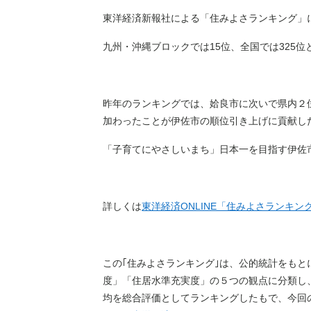
東洋経済新報社による「住みよさランキング」
九州・沖縄ブロックでは15位、全国では325
昨年のランキングでは、姶良市に次いで県内２
加わったことが伊佐市の順位引き上げに貢献し
「子育てにやさしいまち」日本一を目指す伊佐
詳しくは
東洋経済ONLINE「住みよさランキング
この｢住みよさランキング｣は、公的統計をもと
度」「住居水準充実度」の５つの観点に分類し、
均を総合評価としてランキングしたもで、今回の対