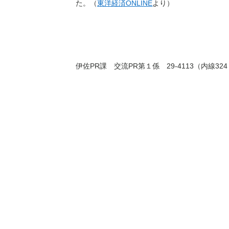
た。（
東洋経済ONLINE
より）
伊佐PR課 交流PR第１係 29-4113（内線324