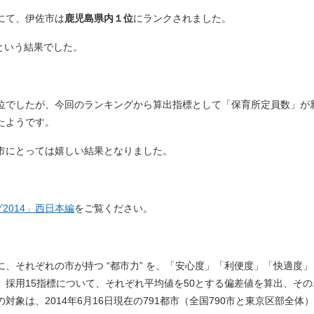
にて、伊佐市は
鹿児島県内１位
にランクされました。
位という結果でした。
位でしたが、今回のランキングから算出指標として「保育所定員数」が
たようです。
市にとっては嬉しい結果となりました。
2014」西日本編
をご覧ください。
に、それぞれの市が持つ “都市力” を、「安心度」「利便度」「快適度
採用15指標について、それぞれ平均値を50とする偏差値を算出、その
象は、2014年6月16日現在の791都市（全国790市と東京区部全体