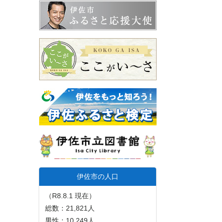
伊佐市の人口
（R8.8.1 現在）
総数：21,821人
男性：10,249人