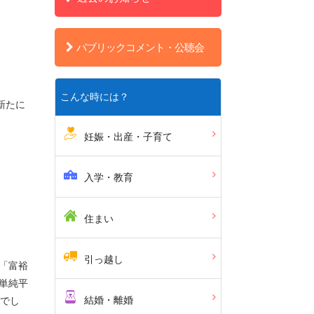
パブリックコメント・公聴会
こんな時には？
新たに
妊娠・出産・子育て
入学・教育
住まい
引っ越し
」「富裕
単純平
結婚・離婚
）でし