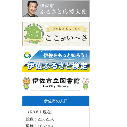
伊佐市の人口
（R8.8.1 現在）
総数：21,821人
男性：10,249人