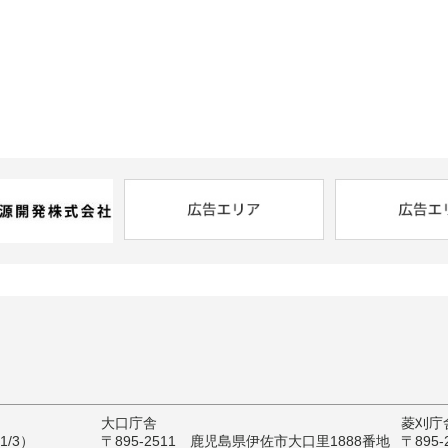
大口庁舎
菱刈庁
/3）
〒895-2511 鹿児島県伊佐市大口里1888番地
〒895