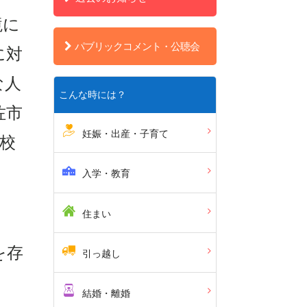
境に
パブリックコメント・公聴会
に対
な人
こんな時には？
佐市
妊娠・出産・子育て
校
入学・教育
住まい
を存
引っ越し
結婚・離婚