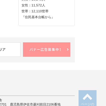
女性：11,572人
世帯：12,110世帯
『住民基本台帳から』
舎
ページの
-2701 鹿児島県伊佐市菱刈前目2106番地