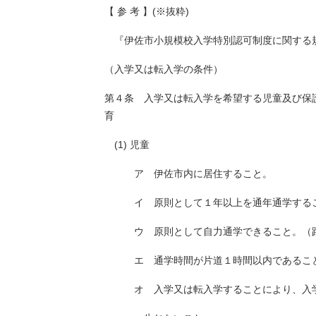
【 参 考 】(※抜粋)
『伊佐市小規模校入学特別認可制度に関する規則
（入学又は転入学の条件）
第４条 入学又は転入学を希望する児童及び保
育 委員会が特例の事由
(1) 児童
ア 伊佐市内に居住すること。
イ 原則として１年以上を通年通学する
ウ 原則として自力通学できること。（路
エ 通学時間が片道１時間以内であるこ
オ 入学又は転入学することにより、入学