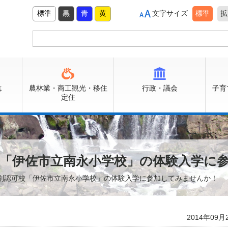
標準
黒
青
黄
文字サイズ
標準
拡
誌
農林業・商工観光・移住
行政・議会
子育
定住
校「伊佐市立南永小学校」の体験入学に
特別認可校「伊佐市立南永小学校」の体験入学に参加してみませんか！
2014年09月