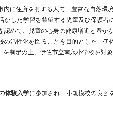
市内に住所を有する人で、豊富な自然環
活かした学習を希望する児童及び保護者
を認めて、児童の心身の健康増進と豊か
校の
活性化
を図ることを目的とした「伊
」
を制定の上、
伊佐市立南永小学校
を対象
）の体験入学
に参加され、小規模校の良さ