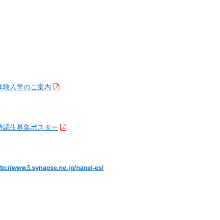
。
体験入学のご案内
特認生募集ポスター
ttp://www3.synapse.ne.jp/nanei-es/