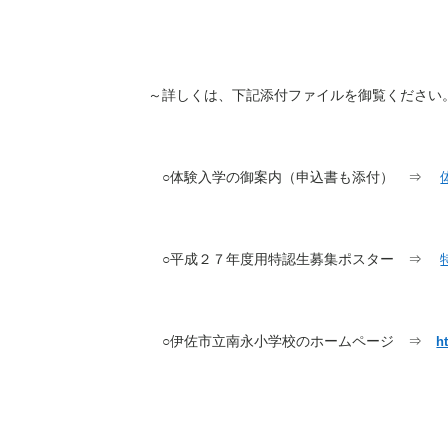
～詳しくは、下記添付ファイルを御覧ください
○体験入学の御案内（申込書も添付） ⇒
○平成２７年度用特認生募集ポスター ⇒
○伊佐市立南永小学校のホームページ ⇒
h