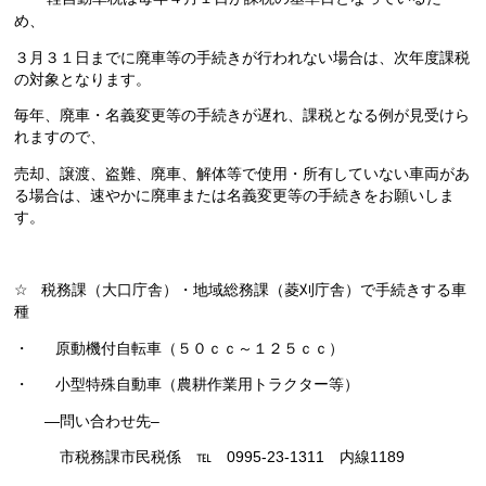
め、
３月３１日までに廃車等の手続きが行われない場合は、次年度課税
の対象となります。
毎年、廃車・名義変更等の手続きが遅れ、課税となる例が見受けら
れますので、
売却、譲渡、盗難、廃車、解体等で使用・所有していない車両があ
る場合は、速やかに廃車または名義変更等の手続きをお願いしま
す。
☆
税務課（大口庁舎）・地域総務課（菱刈庁舎）で手続きする車
種
・
原動機付自転車（５０ｃｃ～１２５ｃｃ）
・
小型特殊自動車（農耕作業用トラクター等）
―問い合わせ先
–
市税務課市民税係 ℡
0995-23-1311
内線
1189