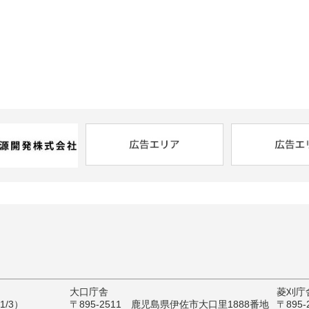
大口庁舎
菱刈庁
/3）
〒895-2511 鹿児島県伊佐市大口里1888番地
〒895