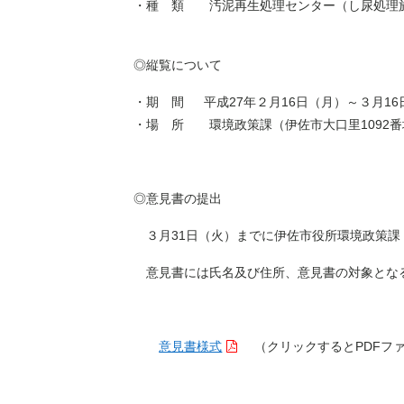
・種 類 汚泥再生処理センター（し尿処理
◎縦覧について
・期 間 平成27年２月16日（月）～３月16
・場 所 環境政策課（伊佐市大口里1092番
◎意見書の提出
３月31日（火）までに伊佐市役所環境政策課（
意見書には氏名及び住所、意見書の対象とな
意見書様式
（クリックするとPDFフ