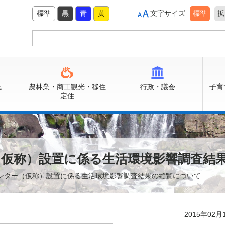
標準
黒
青
黄
文字サイズ
標準
拡
誌
農林業・商工観光・移住
行政・議会
子育
定住
（仮称）設置に係る生活環境影響調査結
センター（仮称）設置に係る生活環境影響調査結果の縦覧について
2015年02月