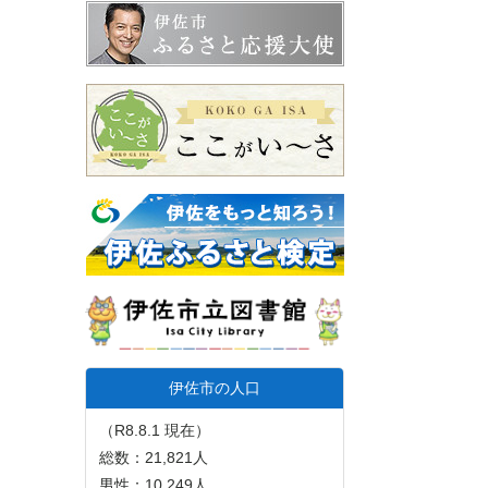
伊佐市の人口
（R8.8.1 現在）
総数：21,821人
男性：10,249人