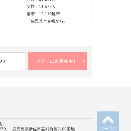
女性：11,572人
世帯：12,110世帯
『住民基本台帳から』
舎
ページの
-2701 鹿児島県伊佐市菱刈前目2106番地