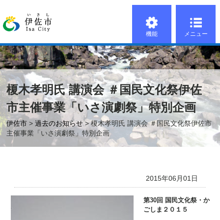
機能
メニュー
榎木孝明氏 講演会 ＃国民文化祭伊佐
市主催事業「いさ演劇祭」特別企画
伊佐市
>
過去のお知らせ
> 榎木孝明氏 講演会 ＃国民文化祭伊佐市
主催事業「いさ演劇祭」特別企画
2015年06月01日
第3
0
回 国民文化祭・か
ごしま２０１５