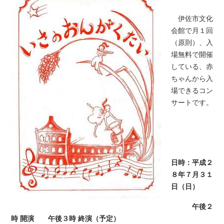
伊佐市文化
会館で月１回
（原則）、入
場無料で開催
している、赤
ちゃんから入
場できるコン
サートです。
日時：平成２
８年７月３１
日（日）
午後２
時
開演 午後３時 終演（予定）