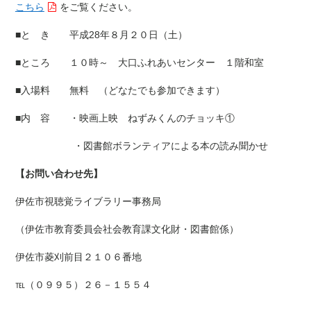
こちら
をご覧ください。
■と き 平成28年８月２０日（土）
■ところ １０時～ 大口ふれあいセンター １階和室
■入場料 無料 （どなたでも参加できます）
■内 容 ・映画上映 ねずみくんのチョッキ①
・図書館ボランティアによる本の読み聞かせ
【お問い合わせ先】
伊佐市視聴覚ライブラリー事務局
（伊佐市教育委員会社会教育課文化財・図書館係）
伊佐市菱刈前目２１０６番地
℡（０９９５）２６－１５５４