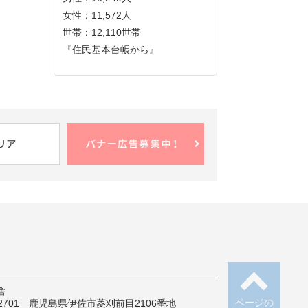
女性：11,572人
世帯：12,110世帯
『住民基本台帳から』
舎
ページの
-2701 鹿児島県伊佐市菱刈前目2106番地