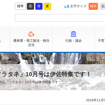
標準
黒
青
黄
文字サイズ
標準
拡
誌
農林業・商工観光・移住
行政・議会
子育
定住
ラタネ」10月号は伊佐特集です！
内誌「ソラタネ」10月号は伊佐特集です！
2016年11月