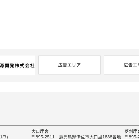
大口庁舎
菱刈庁
/3）
〒895-2511 鹿児島県伊佐市大口里1888番地
〒895