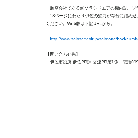
航空会社である㈱ソラシドエアの機内誌「ソラ
13ページにわたり伊佐の魅力が存分に詰め込
ください。Web版は下記URLから。
http://www.solaseedair.jp/solatane/backnumb
【問い合わせ先】
伊佐市役所 伊佐PR課 交流PR第1係 電話0995-