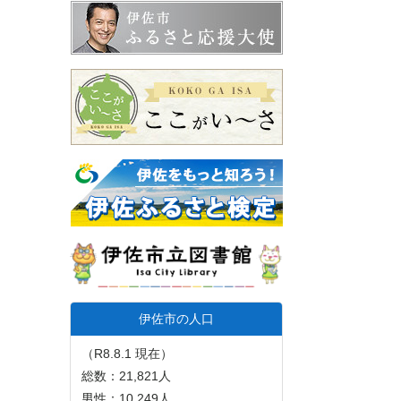
伊佐市の人口
（R8.8.1 現在）
総数：21,821人
男性：10,249人