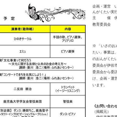
企画・運営 
んがくたい実
主 催 伊
教育委員会
※ 「いさのお
たい」事業は
のおんがくた
委員会が伊佐
委員会から委
け、企画・運
います。
《お問い合わ
（掲載元）