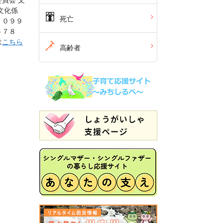
員会 文
文化係
死亡
０９９
５７８
は
こちら
高齢者