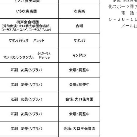
伊佐市教育委
化スポーツ課 
電 話：
５－２６－１
メール