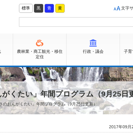
標準
黒
青
黄
文字
誌
農林業・商工観光・移住
行政・議会
子育
定住
んがくたい」年間プログラム（9月25日
いさのおんがくたい」年間プログラム（9月25日更新）
2017年09月