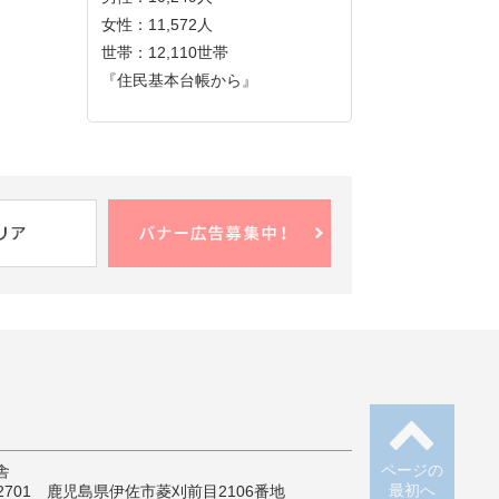
女性：11,572人
世帯：12,110世帯
『住民基本台帳から』
ページの
舎
最初へ
-2701 鹿児島県伊佐市菱刈前目2106番地