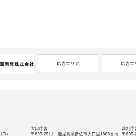
大口庁舎
菱刈庁
/3）
〒895-2511 鹿児島県伊佐市大口里1888番地
〒895