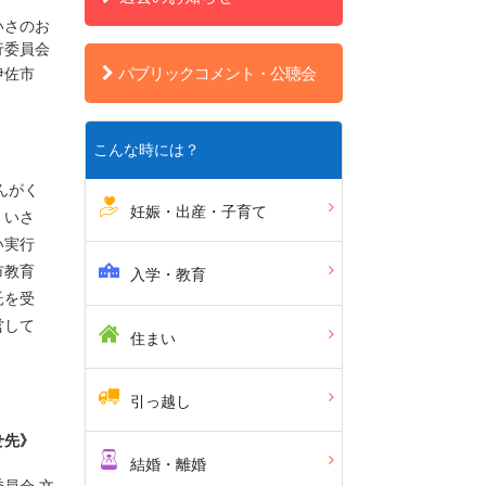
いさのお
行委員会
パブリックコメント・公聴会
佐市
こんな時には？
んがく
妊娠・出産・子育て
、いさ
い実行
市教育
入学・教育
託を受
営して
住まい
引っ越し
せ先》
結婚・離婚