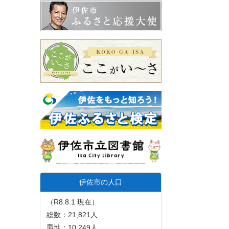
伊佐市の人口
（R8.8.1 現在）
総数：21,821人
男性：10,249人