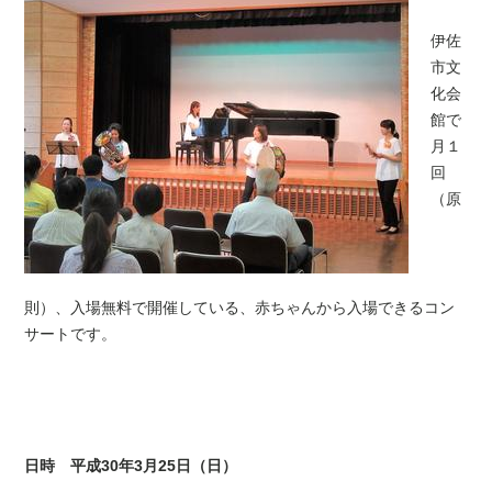
伊佐
市文
化会
館で
月１
回
（原
則）、入場無料で開催している、赤ちゃんから入場できるコン
サートです。
日時
平成30年3月25日（日）