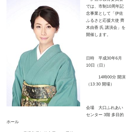
では、市制10周年記
念事業として「伊佐
ふるさと応援大使 齊
木由香 氏 講演会」を
開催します。
日時 平成30年6月
10日（日）
14時00分 開演
（13:30 開場）
会場 大口ふれあい
センター 3階 多目的
ホール