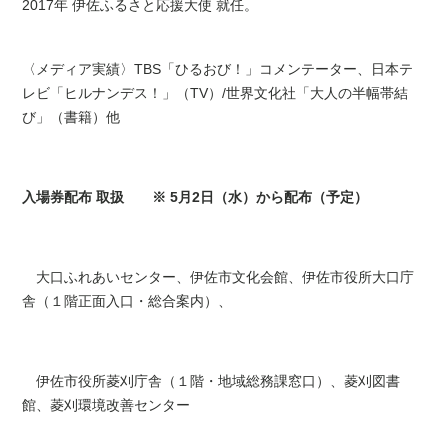
2017年 伊佐ふるさと応援大使 就任。
〈メディア実績〉TBS「ひるおび！」コメンテーター、日本テ
レビ「ヒルナンデス！」（TV）/世界文化社「大人の半幅帯結
び」（書籍）他
入場券配布 取扱
※ 5月2日（水）から配布（予定）
大口ふれあいセンター、伊佐市文化会館、伊佐市役所大口庁
舎（１階正面入口・総合案内）、
伊佐市役所菱刈庁舎（１階・地域総務課窓口）、菱刈図書
館、菱刈環境改善センター