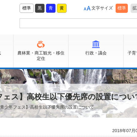
標準
黒
青
黄
文字サイズ
標準
拡
誌
農林業・商工観光・移住
行政・議会
子育
定住
年フェス】高校生以下優先席の設置につい
伊佐青少年フェス】高校生以下優先席の設置について
2018年07月