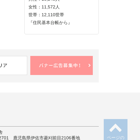
女性：11,572人
世帯：12,110世帯
『住民基本台帳から』
舎
ページの
-2701 鹿児島県伊佐市菱刈前目2106番地