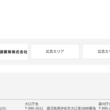
大口庁舎
菱刈庁
/3）
〒895-2511 鹿児島県伊佐市大口里1888番地
〒895