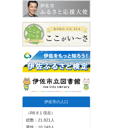
伊佐市の人口
（R8.8.1 現在）
総数：21,821人
男性：10,249人