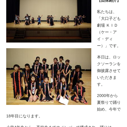
【団体紹介】
私たちは、
「大口子ども
劇場 ＫＩＤ
（ケー・ア
イ・ディ
ー）」です。
本日は、ロッ
クソーランを
御披露させて
いただきま
す。
2000年から
夏祭りで踊り
始め、今年で
18年目になります。