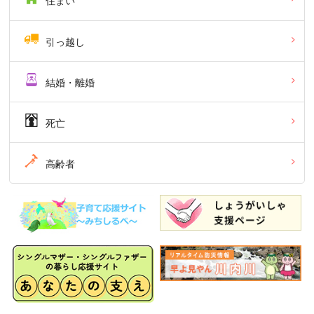
住まい
引っ越し
結婚・離婚
死亡
高齢者