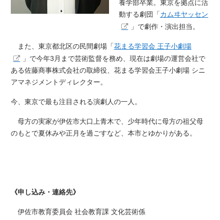
養学部卒業。東京を拠点に活
動する劇団「
カムヰヤッセン
」で劇作・演出担当。
また、東京都北区の民間劇場「
花まる学習会 王子小劇場
」で今年3月まで芸術監督を務め、現在は劇場の運営会社で
ある佐藤商事株式会社の取締役、花まる学習会王子小劇場 シニ
アマネジメントディレクター。
今、東京で最も注目される演劇人の一人。
母方の実家が伊佐市大口上青木で、少年時代に母方の祖父母
のもとで夏休みや正月を過ごすなど、本市とゆかりがある。
《申し込み・連絡先》
伊佐市教育委員会 社会教育課 文化芸術係