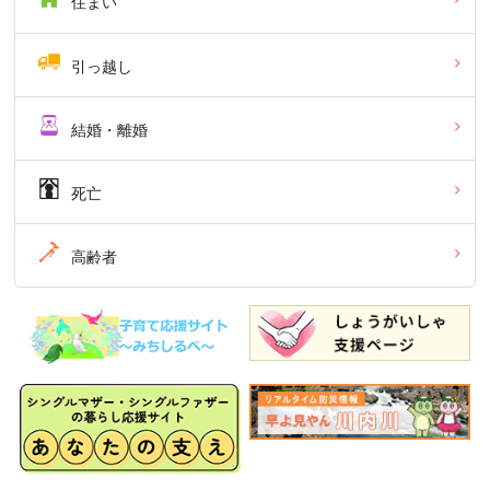
住まい
引っ越し
結婚・離婚
死亡
高齢者