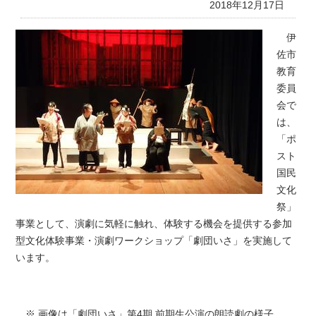
2018年12月17日
伊
佐市
教育
委員
会で
は、
「ポ
スト
国民
文化
祭」
事業として、演劇に気軽に触れ、体験する機会を提供する参加
型文化体験事業・演劇ワークショップ「劇団いさ」を実施して
います。
※ 画像は「劇団いさ」第4期 前期生公演の朗読劇の様子