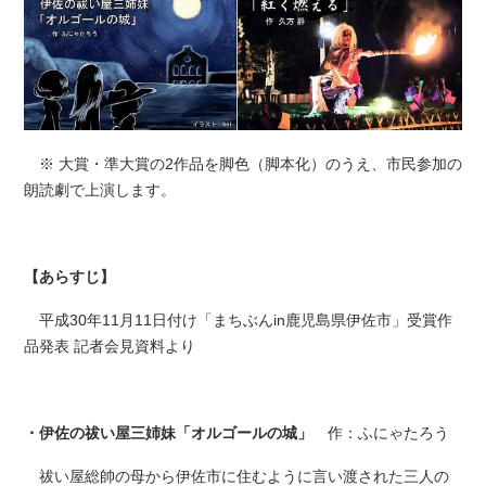
※ 大賞・準大賞の2作品を脚色（脚本化）のうえ、市民参加の
朗読劇で上演します。
【あらすじ】
平成30年11月11日付け「まちぶんin鹿児島県伊佐市」受賞作
品発表 記者会見資料より
・伊佐の祓い屋三姉妹「オルゴールの城」
作：ふにゃたろう
祓い屋総帥の母から伊佐市に住むように言い渡された三人の