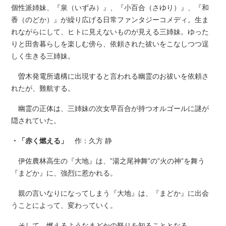
個性派姉妹、『泉（いずみ）』、『小百合（さゆり）』、『和
香（のどか）』が繰り広げる日常ファンタジーコメディ。生ま
れながらにして、ヒトに見えないものが見える三姉妹。ゆった
りと田舎暮らしを楽しむ傍ら、依頼された祓いをこなしつつ逞
しく生きる三姉妹。
曽木発電所遺構に出現すると言われる幽霊のお祓いを依頼さ
れたが、難航する。
幽霊の正体は、三姉妹の次女早百合が持つオルゴールに謎が
隠されていた。
・「赤く燃える」
作：久方 静
伊佐農林高生の『大地』は、”湯之尾神舞”の”火の神”を舞う
『まどか』に、強烈に惹かれる。
親の言いなりになってしまう『大地』は、『まどか』に出会
うことによって、変わっていく。
そして、燃えるようなまどかの怒りを知ることとなる……。