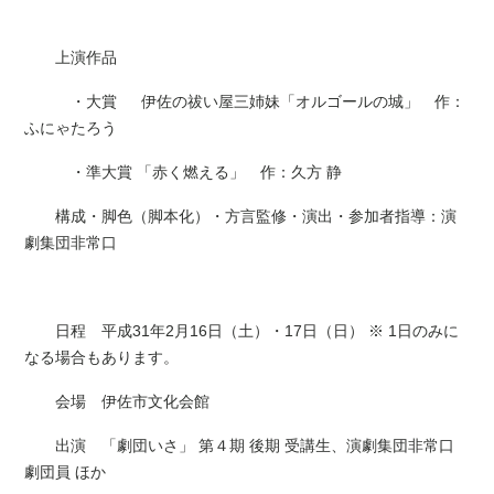
上演作品
・大賞 伊佐の祓い屋三姉妹「オルゴールの城」 作：
ふにゃたろう
・準大賞 「赤く燃える」 作：久方 静
構成・脚色（脚本化）・方言監修・演出・参加者指導：演
劇集団非常口
日程 平成31年2月16日（土）・17日（日） ※ 1日のみに
なる場合もあります。
会場 伊佐市文化会館
出演 「劇団いさ」 第４期 後期 受講生、演劇集団非常口
劇団員 ほか